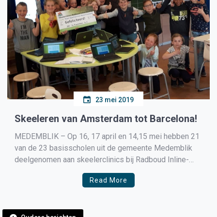
23 mei 2019
Skeeleren van Amsterdam tot Barcelona!
MEDEMBLIK – Op 16, 17 april en 14,15 mei hebben 21
van de 23 basisscholen uit de gemeente Medemblik
deelgenomen aan skeelerclinics bij Radboud Inline-
skating. Deze skeelerclinics werden georganiseerd
Read More
door Team Sportservice West-Friesland i.s.m. Radboud.
Bijna 1000 leerlingen uit de groepen 5 en 6 hebben
kennis gemaakt met de sport […]
Berichtennavigatie