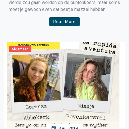
vierde zou gaan worden op de puntenkoers, maar soms
moet je gewoon even dat beetje mazzel hebben
waardoor je toch nog als tweede over de finish komt.
Read More
Direct aan de start van de 50 ronden durende
puntenrace was er al een grote […]
Algemeen
3 juli 2019