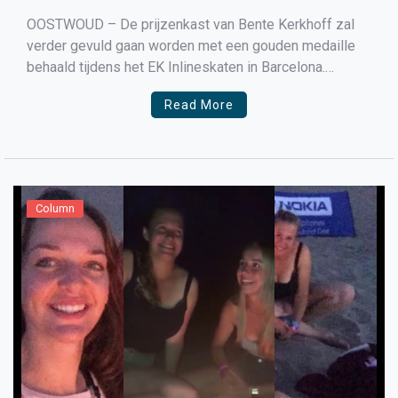
OOSTWOUD – De prijzenkast van Bente Kerkhoff zal
verder gevuld gaan worden met een gouden medaille
behaald tijdens het EK Inlineskaten in Barcelona.
Gouden Bente Kerkhoff was na een zeer rommelige
Read More
wedstrijd pas ruim na de finish zeker van haar
Europese titel.
Column