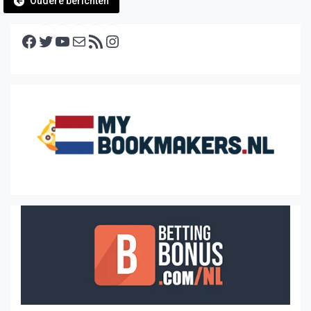
Oudere berichten
Facebook
Twitter
YouTube
E-mail
RSS feed
Instagram