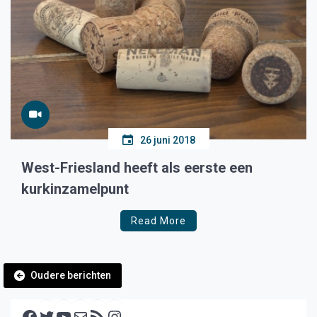
26 juni 2018
West-Friesland heeft als eerste een
kurkinzamelpunt
Read More
Berichtennavigatie
Oudere berichten
Facebook
Twitter
YouTube
E-mail
RSS feed
Instagram