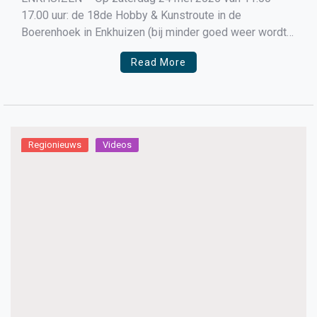
17.00 uur: de 18de Hobby & Kunstroute in de
Boerenhoek in Enkhuizen (bij minder goed weer wordt
dit evenement verplaatst naar 31 mei). Het idee achter
Read More
de Hobby & Kunstroute is, dat één keer per jaar een
aantal bewoners in de Boerenhoek, […]
Regionieuws
Videos