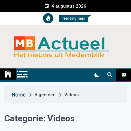
S
4 augustus 2026
k
i
Trending Tags
p
t
o
c
o
n
t
Medemblik Actueel
Wij zijn altijd actueel
e
n
t
Home
Algemeen
Videos
Categorie:
Videos