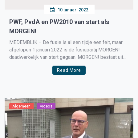
10 januari 2022
PWF, PvdA en PW2010 van start als
MORGEN!
MEDEMBLIK – De fusie is al een tijdje een feit, maar
afgelopen 1 januari 2022 is de fusiepartij MORGEN!
daadwerkelijk van start gegaan. MORGEN! bestaat uit
Progressief West-Friesland, Partij van de Arbeid in
Read More
Progressief Wervershoof 2010. In onderstaande video
maakt de partij duidelijk wat hun standpunten zijn en
wie ze […]
Algemeen
Videos