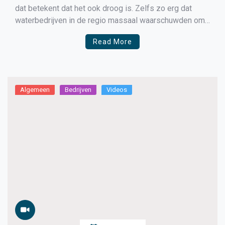
dat betekent dat het ook droog is. Zelfs zo erg dat
waterbedrijven in de regio massaal waarschuwden om
zuinig te zijn met water. Ze tipten bijvoorbeeld niet te
Read More
vaak te douchen. NH Nieuws vroeg aan
waterleverancier PWN of er is geluisterd […]
Algemeen
Bedrijven
Videos