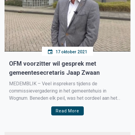
17 oktober 2021
OFM voorzitter wil gesprek met
gemeentesecretaris Jaap Zwaan
MEDEMBLIK – Veel insprekers tijdens de
commissievergadering in het gemeentehuis in
Wognum. Beneden elk peil, was het oordeel aan het
adres van het college. Dorpshuis, een zwembad de
Read More
sportverenigingen. De lijst was gigantisch groot met
insprekers. Eén spreker maakte het volgens vele
raadsleden te bond. Frits Meester van de
Bedrijvengroep […]