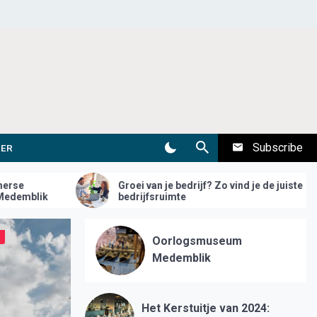
Subscribe
DER
e bedrijf? Zo vind je de juiste
Meer ruimte in huis? Zo p
imte
aan
Medemblik
Regionieuws
Oorlogsmuseum
Medemblik
Het Kerstuitje van 2024: