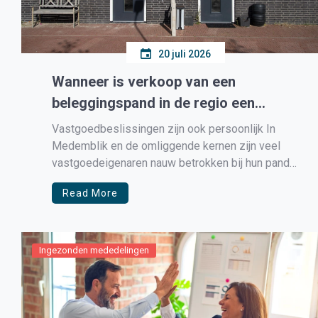
20 juli 2026
Wanneer is verkoop van een
beleggingspand in de regio een
logische stap?
Vastgoedbeslissingen zijn ook persoonlijk In
Medemblik en de omliggende kernen zijn veel
vastgoedeigenaren nauw betrokken bij hun pand.
Soms is het een woning die jaren geleden als
Read More
belegging is gekocht, soms een geërfd object of
een bedrijfsruimte die niet meer bij de
onderneming past. Zo’n pand kan inkomsten
opleveren, maar […]
Ingezonden mededelingen