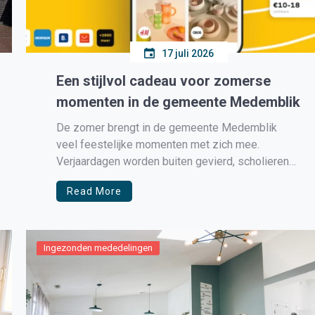
17 juli 2026
Een stijlvol cadeau voor zomerse
momenten in de gemeente Medemblik
De zomer brengt in de gemeente Medemblik
veel feestelijke momenten met zich mee.
Verjaardagen worden buiten gevierd, scholieren
behalen hun diploma en families komen samen
Read More
voor bruiloften, jubilea of een dag aan het water.
Bij zulke gelegenheden is kleding vaak onderdeel
van de voorpret. Toch is het riskant om voor […]
Ingezonden mededelingen