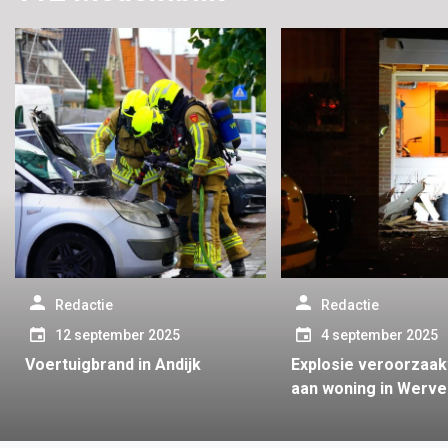
Zo creëer je thuis in
Medemblik een
comfortabele hoek
23 juli 2026
voor digitaal
Wanneer is verkoop
entertainment
van een
beleggingspand in de
20 juli 2026
regio een logische
Een stijlvol cadeau
stap?
voor zomerse
momenten in de
17 juli 2026
gemeente
Passende
Medemblik
zorglocaties van
DZVM zijn ook in de
15 juli 2026
Redactie
Redactie
regio Medemblik
Waarom
12 september 2025
4 september 2025
onmisbaar
Medemblikse
Voertuigbrand in Andijk
Explosie veroorzaak
vastgoedeigenaren
15 juli 2026
aan woning in Werv
hun beleggingspand
Trouwen op het
opnieuw tegen het
water maakt de