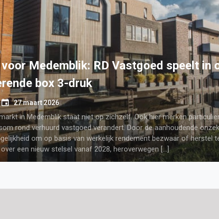
tieve muzikale voorstelling: Er kwamen t
jes aan door The Sunshine Soldiers
e
5 oktober 2025
 Op zondag 2 november 2025 speelt het muzikale duo The Sunshine
ourt en Joost de Venster) hun voorstelling Er kwamen twee soldaatj
terzaal in Oorlogsmuseum Medemblik. Het stuk is speciaal gemaakt 
evrijding en heeft als doel verschillende […]