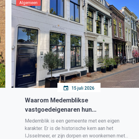
Algemeen
15 juli 2026
Waarom Medemblikse
vastgoedeigenaren hun
beleggingspand opnieuw tegen het
Medemblik is een gemeente met een eigen
licht houden
karakter. Er is de historische kern aan het
IJsselmeer, er zijn dorpen en woonkernen met