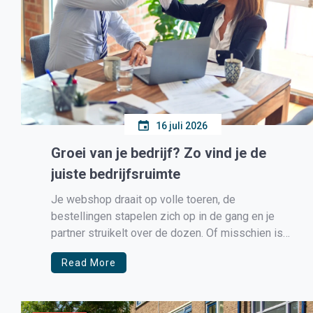
16 juli 2026
Groei van je bedrijf? Zo vind je de
juiste bedrijfsruimte
Je webshop draait op volle toeren, de
bestellingen stapelen zich op in de gang en je
partner struikelt over de dozen. Of misschien is
de keukentafel niet langer de ideale plek voor
Read More
klantgesprekken. Voor veel ondernemers en
zzp’ers is dit een herkenbaar scenario. Het is het
teken dat je bedrijf […]