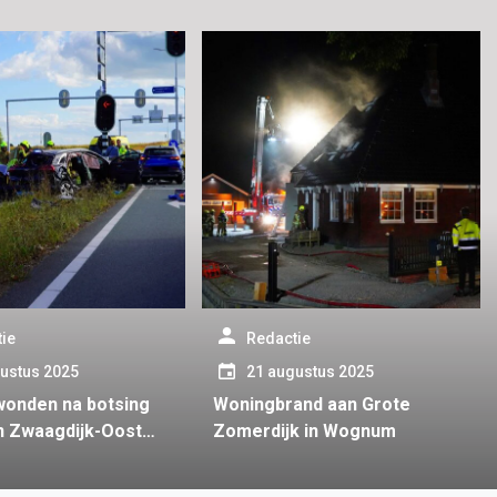
ie
Redactie
ustus 2025
21 augustus 2025
onden na botsing
Woningbrand aan Grote
in Zwaagdijk-Oost
Zomerdijk in Wognum