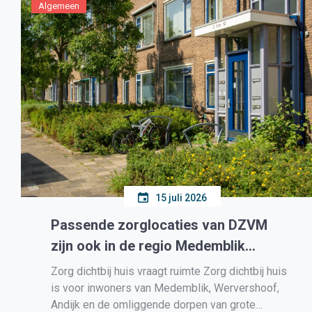
Algemeen
15 juli 2026
Passende zorglocaties van DZVM
zijn ook in de regio Medemblik
onmisbaar
Zorg dichtbij huis vraagt ruimte Zorg dichtbij huis
is voor inwoners van Medemblik, Wervershoof,
Andijk en de omliggende dorpen van grote