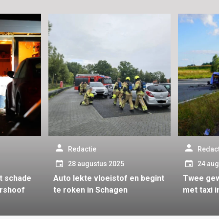
Redactie
Redact
28 augustus 2025
24 aug
t schade
Auto lekte vloeistof en begint
Twee gew
ershoof
te roken in Schagen
met taxi 
Inbox