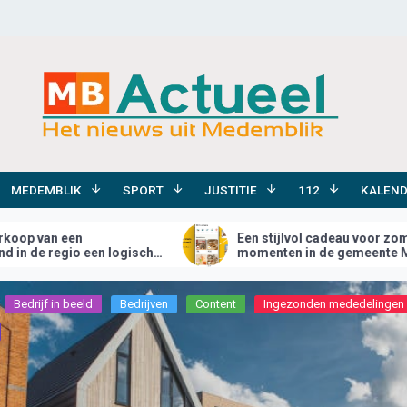
MEDEMBLIK
SPORT
JUSTITIE
112
KALEN
Een stijlvol cadeau voor zomerse
Groei van j
momenten in de gemeente Medemblik
bedrijfsru
tgaan
Medemblik
Musea