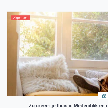
licht houden
grote dag extra
30 juni 2026
bijzonder
Slim verwarmen met
je warmtepomp:
Algemeen
automatisch
30 juni 2026
besparen via Frank
Wonen in Medemblik
Energie
vraagt om een
passende vloer
29 juni 2026
Zo creëer je thuis in Medemblik een