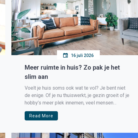
16 juli 2026
Meer ruimte in huis? Zo pak je het
slim aan
Voelt je huis soms ook wat te vol? Je bent niet
de enige. Of je nu thuiswerkt, je gezin groeit of je
hobby’s meer plek innemen, veel mensen
worstelen met een tekort aan ruimte. Een vol huis
Read More
kan voor onrust zorgen, terwijl een opgeruimde
omgeving juist rust en overzicht geeft. […]