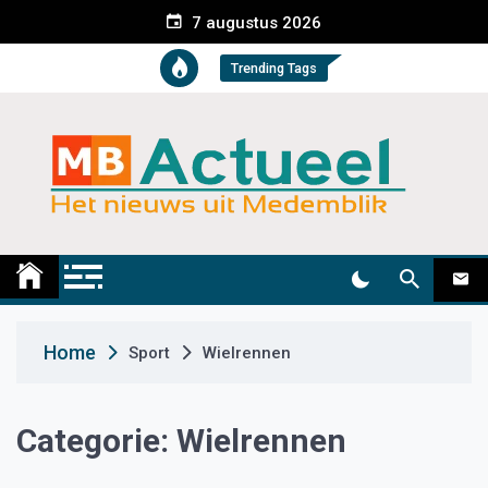
S
7 augustus 2026
k
i
Trending Tags
p
t
o
c
o
n
t
Medemblik Actueel
Wij zijn altijd actueel
e
n
t
Home
Sport
Wielrennen
Categorie:
Wielrennen