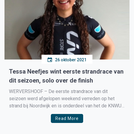
26 oktober 2021
Tessa Neefjes wint eerste strandrace van
dit seizoen, solo over de finish
WERVERSHOOF – De eerste strandrace van dit
seizoen werd afgelopen weekend verreden op het
strand bij Noordwijk en is onderdeel van het de KNWU
Strandracetopcompetitie. Samen met Nina Kessler nam
Read More
Tessa Neefjes al snel afstand van het peloton om
samen naar de finish te fietsen. Althans, zo leek het te