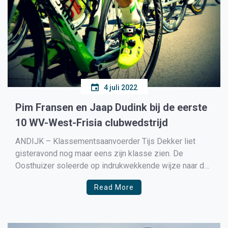
4 juli 2022
Pim Fransen en Jaap Dudink bij de eerste
10 WV-West-Frisia clubwedstrijd
ANDIJK – Klassementsaanvoerder Tijs Dekker liet
gisteravond nog maar eens zijn klasse zien. De
Oosthuizer soleerde op indrukwekkende wijze naar de
zege in de clubwedstrijd van West-Frisia. Een vroege
Read More
uitval van Joeri van der tuin opende de koers op het
clubrondje in Bovenkarspel. Ondanks de inzet van de
Westerlander keerde […]