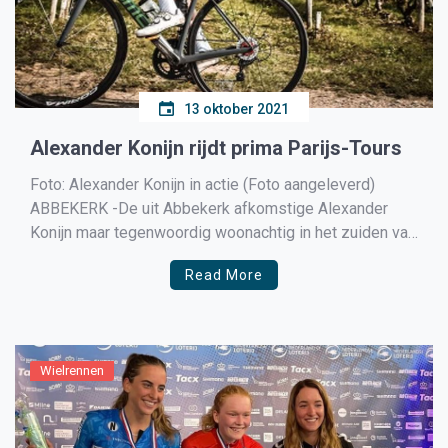
13 oktober 2021
Alexander Konijn rijdt prima Parijs-Tours
Foto: Alexander Konijn in actie (Foto aangeleverd)
ABBEKERK -De uit Abbekerk afkomstige Alexander
Konijn maar tegenwoordig woonachtig in het zuiden van
Frankrijk sloot afgelopen zondag zijn wielerseizoen af
Read More
in de beloftenversie van Parijs-Tours. Konijn reed een
uitstekende race en reed zelfs lang mee met de groep
die al vroeg uit […]
Wielrennen