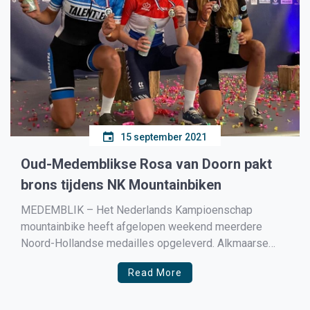
15 september 2021
Oud-Medemblikse Rosa van Doorn pakt
brons tijdens NK Mountainbiken
MEDEMBLIK – Het Nederlands Kampioenschap
mountainbike heeft afgelopen weekend meerdere
Noord-Hollandse medailles opgeleverd. Alkmaarse
Sophie von Berswordt snelde achter topfavoriet Anne
Read More
Tauber naar het zilver bij de dames. Ook bij voormalige
Medemblikse Rosa van Doorn hangt er sinds dit
weekend een medaille aan de muur. Bij de