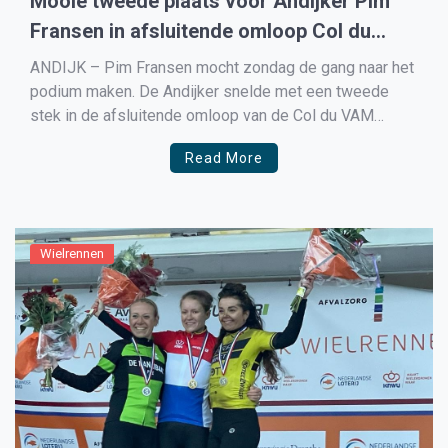
Mooie tweede plaats voor Andijker Pim
Fransen in afsluitende omloop Col du
VAM
ANDIJK – Pim Fransen mocht zondag de gang naar het
podium maken. De Andijker snelde met een tweede
stek in de afsluitende omloop van de Col du VAM
Tweedaagse naar zijn eerste podiumplaats. De West-
Read More
Frisia junior kwam dichtbij de winst. In de sprint met
drie moest hij nipt Bart Kortleve […]
Wielrennen