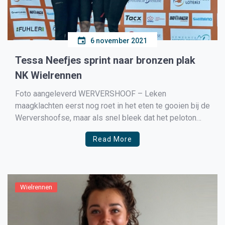
6 november 2021
Tessa Neefjes sprint naar bronzen plak
NK Wielrennen
Foto aangeleverd WERVERSHOOF – Leken
maagklachten eerst nog roet in het eten te gooien bij de
Wervershoofse, maar als snel bleek dat het peloton
tijdens het Nederlands Kampioenschap op de VAM-
Read More
berg in het Drentse Wijster rekening moest gaan
houden met de dadendrang van Tessa Neefjes. Het
zware parcours zorgde er […]
Wielrennen