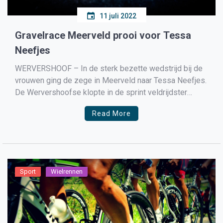
11 juli 2022
Gravelrace Meerveld prooi voor Tessa
Neefjes
WERVERSHOOF – In de sterk bezette wedstrijd bij de
vrouwen ging de zege in Meerveld naar Tessa Neefjes.
De Wervershoofse klopte in de sprint veldrijdster
Manon Bakker en wegrenster Maike Coljé. Door het
Read More
missen van de eerste wedstrijd in Zandvoort neemt
Neefjes een zevende stek in het klassement in. Bij […]
Sport
Wielrennen