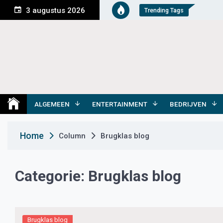
S
3 augustus 2026
Trending Tags
k
i
p
t
o
c
o
Medemblik Actueel
Wij zijn altijd actueel
n
t
ALGEMEEN
ENTERTAINMENT
BEDRIJVEN
e
n
Home
Column
Brugklas blog
t
Categorie:
Brugklas blog
Brugklas blog