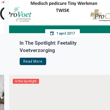
1 april 2017
In The Spotlight: Feetality
Voetverzorging
Read More
In the Spotlight