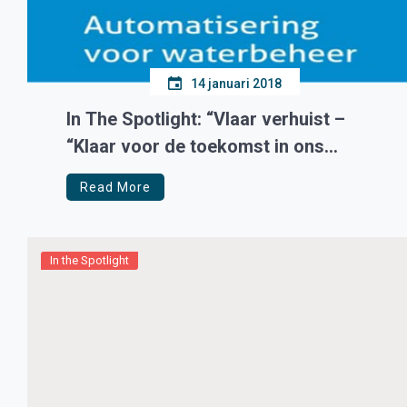
14 januari 2018
In The Spotlight: “Vlaar verhuist –
“Klaar voor de toekomst in ons
nieuwe pand!””
Read More
In the Spotlight