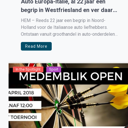
Auto Europa-Italië, al 22 jaar een
begrip in Westfriesland en ver daar
buiten
HEM – Reeds 22 jaar een begrip in Noord-
Holland voor de Italiaanse auto liefhebbers.
Ontstaan vanuit groothandel in auto-onderdelen
nu al jaren een volledig autobedrijf. Inclusief
Read More
verkoop van auto’s en restauratie. ‘Wij bieden
onderhoud, reparatie, schadeherstel, restauratie,
onderdelen, APK, airco onderhoud, diagnose en
we verkopen gebruikte en nieuwe auto’s. We […]
In the Spotlight
Sport