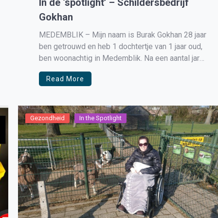
In de ‘spotlight’ – Schildersbedrijf
Gokhan
MEDEMBLIK – Mijn naam is Burak Gokhan 28 jaar
ben getrouwd en heb 1 dochtertje van 1 jaar oud,
ben woonachtig in Medemblik. Na een aantal jaren
gewerkt te hebben in Andijk bij een
Read More
schildersbedrijf (2006 tot en met 2014) begon
het steeds meer te kriebelen om een
schildersbedrijfje voor […]
Gezondheid
In the Spotlight