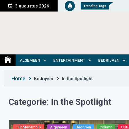
S
3 augustus 2026
Trending Tags
k
i
p
t
o
c
o
Medemblik Actueel
Wij zijn altijd actueel
n
t
ALGEMEEN
ENTERTAINMENT
BEDRIJVEN
e
n
Home
Bedrijven
In the Spotlight
t
Categorie:
In the Spotlight
112 Medemblik
Algemeen
Bedrijven
Column
Cult