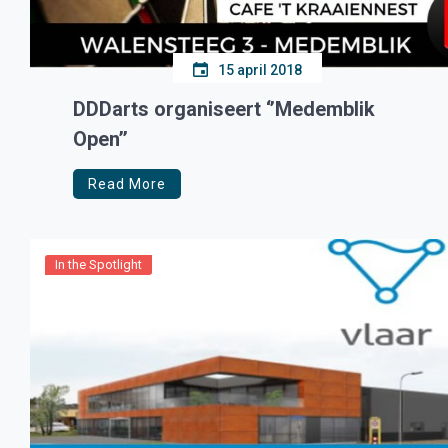
15 april 2018
DDDarts organiseert ‘’Medemblik
Open’’
Read More
In the Spotlight