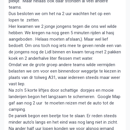
plekje. Maar helaas ook daar stonden al veel andere
teams.
Dus besloten we om het na 2 uur wachten het op een
lopen te zetten.
Hier kwamen we 2 jonge jongens tegen die ons wel wilde
hebben. We kregen na nog geen 5 minuten rijden al hasj
aangeboden . Helaas moeten afslaan;). Maar wel lief
bedoelt. Om ons toch nog iets mee te geven rende een van
de jongens nog de Lidl binnen en kwam terug met 2 pakken
koek en 2 anderhalve liter flessen met water.
Omdat we de grote groep andere teams wilde vermijden
belasten we om voor een binnendoor weggetje te kiezen in
plaats van dr tolweg A31, waar iedereen steeds maar weer
vast liep.
Na zo’n 5 korte liftjes door schattige dorpjes en mooie
landerijen begon het langzaam te schemeren. Google Map
gaf aan nog 2 uur te moeten reizen met de auto tot de
camping.
De paniek begon een beetje toe te slaan. Er reden steeds
minder auto’s langs en het eind was nog lang niet in zicht.
Na ander half uur lopen konden we voor alsnog iemand