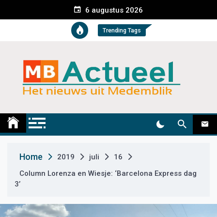
S
6 augustus 2026
k
i
Trending Tags
p
t
o
c
o
n
t
Medemblik Actueel
Wij zijn altijd actueel
e
n
t
Home
2019
juli
16
Column Lorenza en Wiesje: ‘Barcelona Express dag
3’