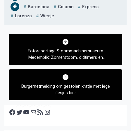
Barcelona
Column
Express
Lorenza
Wiesje
Bericht
navigatie
Fotoreportage Stoommachinemuseum
Medemblik: Zomerstoom, oldtimers en
locatietheater
Burgernetmelding om gestolen kratje met lege
flesjes bier
Facebook
Twitter
YouTube
E-mail
RSS feed
Instagram