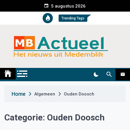
S
5 augustus 2026
k
i
Trending Tags
p
t
o
c
o
n
t
Medemblik Actueel
Wij zijn altijd actueel
e
n
t
Home
Algemeen
Ouden Doosch
Categorie:
Ouden Doosch