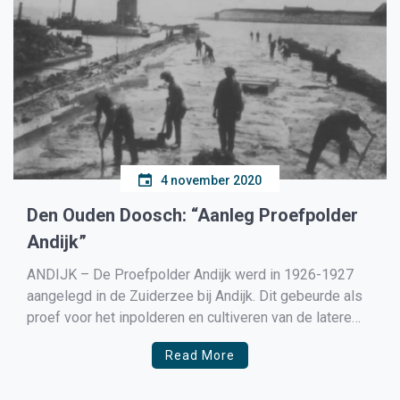
4 november 2020
Den Ouden Doosch: “Aanleg Proefpolder
Andijk”
ANDIJK – De Proefpolder Andijk werd in 1926-1927
aangelegd in de Zuiderzee bij Andijk. Dit gebeurde als
proef voor het inpolderen en cultiveren van de latere
IJsselmeerpolders. In 1929 werd de Proefpolder
Read More
geopend door Koningin Wilhelmina. In 1918 nam de
Tweede Kamer de Zuiderzeewet van Cornelis Lely aan.