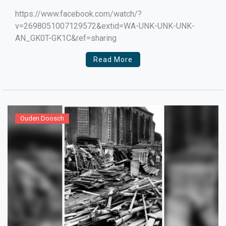
https://www.facebook.com/watch/?
v=2698051007129572&extid=WA-UNK-UNK-UNK-
AN_GK0T-GK1C&ref=sharing
Read More
Ouden Doosch