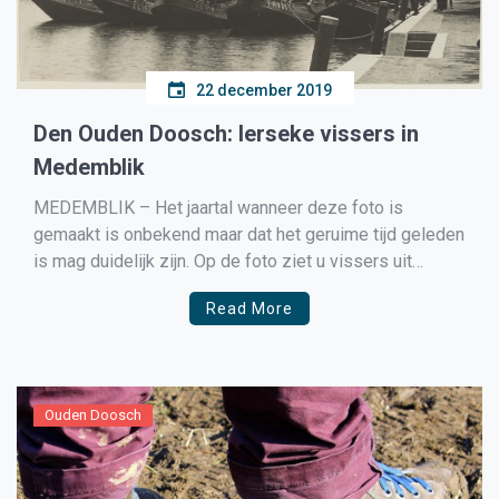
22 december 2019
Den Ouden Doosch: Ierseke vissers in
Medemblik
MEDEMBLIK – Het jaartal wanneer deze foto is
gemaakt is onbekend maar dat het geruime tijd geleden
is mag duidelijk zijn. Op de foto ziet u vissers uit
Ierseke op bezoek in de haven van Medemblik waar zij
Read More
ieder jaar kwamen vanwege de mossel- en
oestervisserij. Na het afsluiten van […]
Ouden Doosch