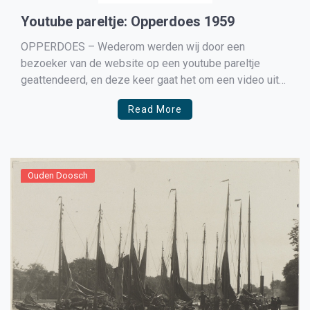
Youtube pareltje: Opperdoes 1959
OPPERDOES – Wederom werden wij door een
bezoeker van de website op een youtube pareltje
geattendeerd, en deze keer gaat het om een video uit
1959 gemaakt in Opperdoes. Heeft u ook een youtube
Read More
pareltje ? mail ons op redactie@medemblikactueel.nl
Ouden Doosch