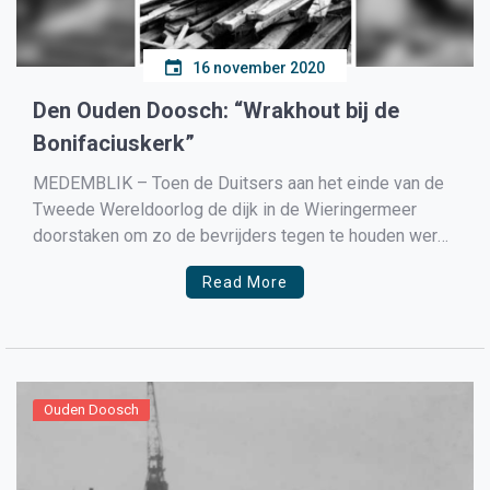
16 november 2020
Den Ouden Doosch: “Wrakhout bij de
Bonifaciuskerk”
MEDEMBLIK – Toen de Duitsers aan het einde van de
Tweede Wereldoorlog de dijk in de Wieringermeer
doorstaken om zo de bevrijders tegen te houden werd
er heel veel verwoestingen aangericht aan gebouwen.
Read More
Veel hout dreef door het onderwater gezette
Wieringermeer en kwam ook aan bij Medemblik. Dit
hout werd […]
Ouden Doosch