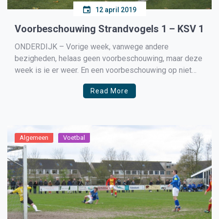
12 april 2019
Voorbeschouwing Strandvogels 1 – KSV 1
ONDERDIJK – Vorige week, vanwege andere
bezigheden, helaas geen voorbeschouwing, maar deze
week is ie er weer. En een voorbeschouwing op niet
zomaar een wedstrijd, maar op een regelrechte topper.
Read More
Want aanstaande zondag ontvangt Strandvogels de
misschien wel grootste concurrent voor de titel, KSV.
Op dit moment is het de […]
Algemeen
Voetbal