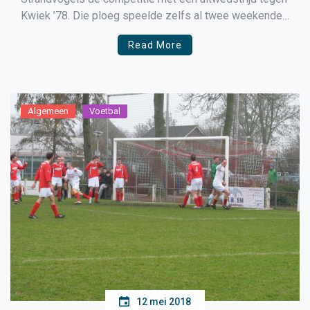
Kwiek ’78. Die ploeg speelde zelfs al twee weekenden
niet in competitieverband, want in de laatste
Read More
speelronde was het vrij. Om enigszins in het ritme te
blijven, oefenden beide ploegen daarom midweeks.
Strandvogels op dinsdag 13 […]
Algemeen
Voetbal
12 mei 2018