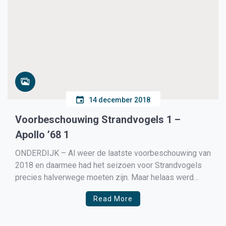
14 december 2018
Voorbeschouwing Strandvogels 1 –
Apollo ’68 1
ONDERDIJK – Al weer de laatste voorbeschouwing van
2018 en daarmee had het seizoen voor Strandvogels
precies halverwege moeten zijn. Maar helaas werd
afgelopen zondag het duel met KSV afgelast en dat
Read More
betekent ook dat Strandvogels niet de kans krijgt de
periodetitel nog dit jaar veilig te stellen. Tenzij Dynamo
[…]