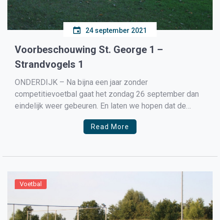
24 september 2021
Voorbeschouwing St. George 1 –
Strandvogels 1
ONDERDIJK – Na bijna een jaar zonder
competitievoetbal gaat het zondag 26 september dan
eindelijk weer gebeuren. En laten we hopen dat de
competitie van het seizoen 2021-2022 langer gaat
Read More
duren dan de vier wedstrijden van vorig seizoen of de
14 van het seizoen daarvoor. De voortekenen zijn
redelijk positief […]
Voetbal