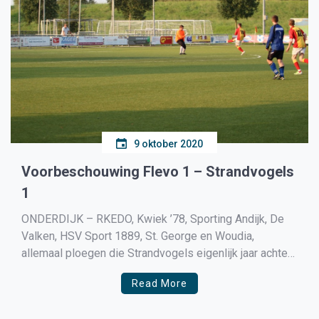
9 oktober 2020
Voorbeschouwing Flevo 1 – Strandvogels
1
ONDERDIJK – RKEDO, Kwiek ’78, Sporting Andijk, De
Valken, HSV Sport 1889, St. George en Woudia,
allemaal ploegen die Strandvogels eigenlijk jaar achter
jaar wel treft in de competitie. Komende zondag is het
Read More
wat dat betreft eens andere koek, of another biscuit
zoals een oud-bondscoach zou zeggen; Flevo. De