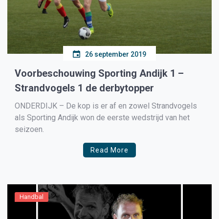
26 september 2019
Voorbeschouwing Sporting Andijk 1 –
Strandvogels 1 de derbytopper
ONDERDIJK – De kop is er af en zowel Strandvogels
als Sporting Andijk won de eerste wedstrijd van het
seizoen.
Read More
Handbal