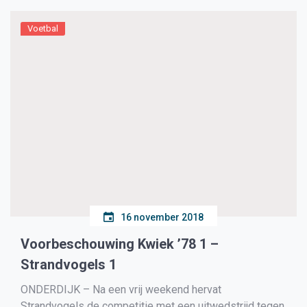
Voetbal
16 november 2018
Voorbeschouwing Kwiek ’78 1 –
Strandvogels 1
ONDERDIJK – Na een vrij weekend hervat
Strandvogels de competitie met een uitwedstrijd tegen