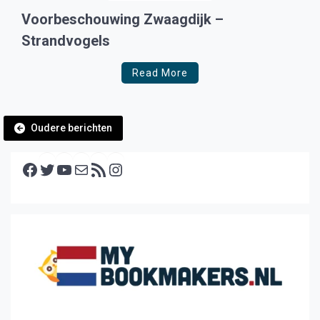
Voorbeschouwing Zwaagdijk –
Strandvogels
Read More
Berichtennavigatie
Oudere berichten
Facebook
Twitter
YouTube
E-mail
RSS feed
Instagram