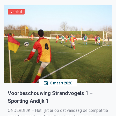
laatste […]
Voetbal
8 maart 2020
Voorbeschouwing Strandvogels 1 –
Sporting Andijk 1
ONDERDIJK – Het lijkt er op dat vandaag de competitie