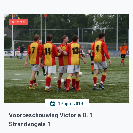
Voetbal
19 april 2019
Voorbeschouwing Victoria O. 1 –
Strandvogels 1