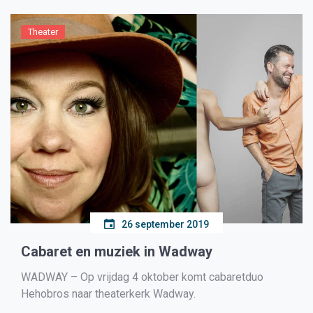
Drechterlandseweg (N505), kwam een 59-jarige
Amsterdammer in een personenauto gereden […]
Theater
26 september 2019
Cabaret en muziek in Wadway
WADWAY – Op vrijdag 4 oktober komt cabaretduo
Hehobros naar theaterkerk Wadway.