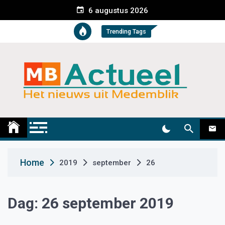
S
6 augustus 2026
k
i
Trending Tags
p
t
o
c
o
n
t
Medemblik Actueel
Wij zijn altijd actueel
e
n
t
Home
2019
september
26
Dag:
26 september 2019