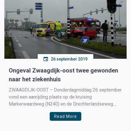
26 september 2019
Ongeval Zwaagdijk-oost twee gewonden
naar het ziekenhuis
ZWAAGDIJK-OOST – Donderdagmiddag 26 september
vond een aanrijding plaats op de kruising
Markerwaardweg (N240) en de Drechterlandseweg
(N505) in Zwaagdijk-Oost. Vanaf de Markerwaardweg
Read More
(N240) kwam een auto, bestuurd door een vrouw. Naast
haar zat haar zusje. Vanuit de richting Hoogkarspel,