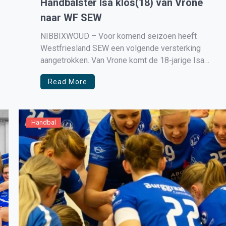
Handbalster Isa klos(18) van Vrone
naar WF SEW
NIBBIXWOUD – Voor komend seizoen heeft
Westfriesland SEW een volgende versterking
aangetrokken. Van Vrone komt de 18-jarige Isa
Klos naar Nibbixwoud om de damesselectie in de
Read More
opbouwrij te versterken. Na de komst van
Danique Boonkamp en Tess Ammerlaan is zij de
derde nieuwe speelster die volgend seizoen in
het shirt […]
Handbal