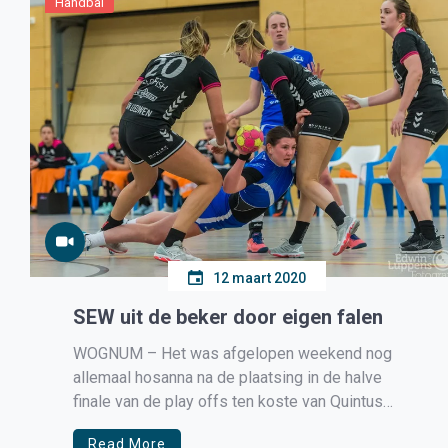
Handbal
12 maart 2020
SEW uit de beker door eigen falen
WOGNUM – Het was afgelopen weekend nog
allemaal hosanna na de plaatsing in de halve
finale van de play offs ten koste van Quintus
maar deze feeststemming was na het bekerduel
Read More