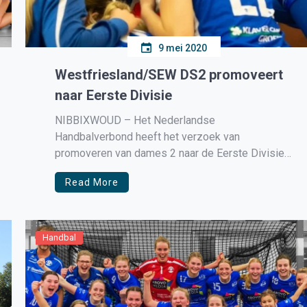
9 mei 2020
Westfriesland/SEW DS2 promoveert
naar Eerste Divisie
NIBBIXWOUD – Het Nederlandse
Handbalverbond heeft het verzoek van
promoveren van dames 2 naar de Eerste Divisie
gehonoreerd! Dit blijkt uit de voorlopige poule-
Read More
indelingen voor seizoen 2020/2021 die de bond
bekend heeft gemaakt. Sinds het abrupt
beëindigen van alle competities zijn er door het
NHV, op basis van artikel 30 […]
Handbal