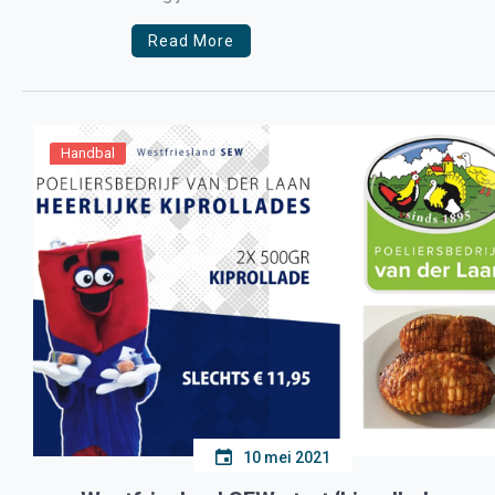
Haze VZV met 23-19. […]
Read More
Handbal
10 mei 2021