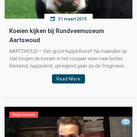
31 maart 2019
Koeien kijken bij Rundveemuseum
Aartswoud
AARTSWOUD – Een groot huppelfeest! Na maanden op
stal mogen de koeien in het voorjaar weer naar buiten.
Rennend, huppelend, springend gaan ze de frisgroene
weide tegemoet. Op zondag 14 april om 13:30 uur start
Read More
de ‘weidegang’ van het Rundveemuseum in Aartswoud.
Eerst wordt er een korte toespraak gegeven en […]
Regionieuws