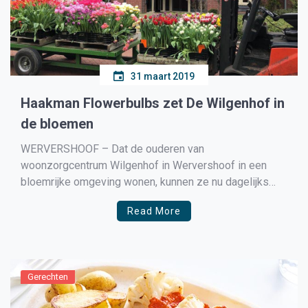
31 maart 2019
Haakman Flowerbulbs zet De Wilgenhof in
de bloemen
WERVERSHOOF – Dat de ouderen van
woonzorgcentrum Wilgenhof in Wervershoof in een
bloemrijke omgeving wonen, kunnen ze nu dagelijks
weer zien. Haakman Flowerbulbs heeft de binnentuin
Read More
vandaag opgefleurd met een zee aan tulpen. En
daarnaast ook nog eens een hele mooie cheque van €
675,00. Haakman was één van de […]
Gerechten