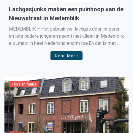
Lachgasjunks maken een puinhoop van de
Nieuwstraat in Medemblik
MEDEMBLIK – Het gebruik van lachgas door jongeren
en iets oudere jongeren neemt niet alleen in Medemblik
e.o., maar in heel Nederland enorm toe.En dat is met
grote regelmaat ook te zien in de Nieuwstraat in
Read More
Medemblik waar elk weekend volop lachgas wordt
verkocht en gebruikt. De foto’s die wij […]
Flora en fauna