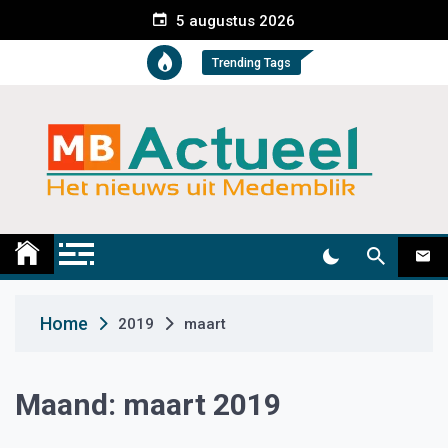
S
5 augustus 2026
k
i
Trending Tags
p
t
o
c
o
n
t
Medemblik Actueel
Wij zijn altijd actueel
e
n
t
Home
2019
maart
Maand:
maart 2019