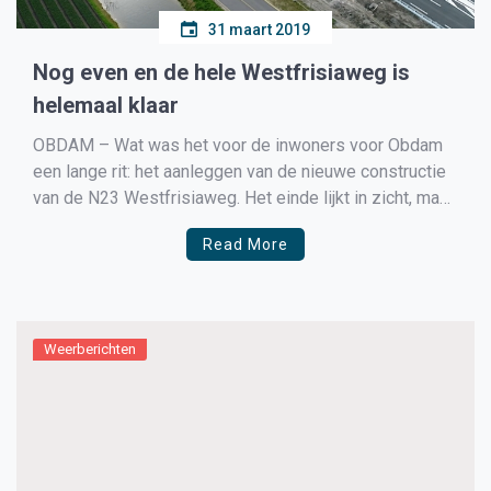
31 maart 2019
Nog even en de hele Westfrisiaweg is
helemaal klaar
OBDAM – Wat was het voor de inwoners voor Obdam
een lange rit: het aanleggen van de nieuwe constructie
van de N23 Westfrisiaweg. Het einde lijkt in zicht, maar
de laatste loodjes wegen misschien wel het zwaarst.
Read More
Om de omwonenden gedurende de werkzaamheden
aan de nieuwe Westfrisiaweg op de hoogte […]
Weerberichten