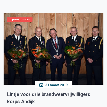
tweede met een Jood en de derde met […]
Bijeenkomsten
31 maart 2019
Lintje voor drie brandweervrijwilligers
korps Andijk