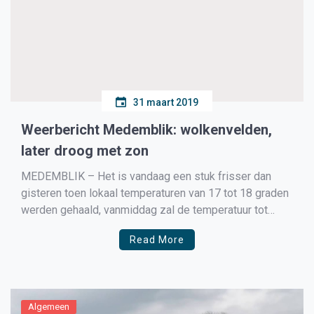
31 maart 2019
Weerbericht Medemblik: wolkenvelden,
later droog met zon
MEDEMBLIK – Het is vandaag een stuk frisser dan
gisteren toen lokaal temperaturen van 17 tot 18 graden
werden gehaald, vanmiddag zal de temperatuur tot
maximaal een graad of 11 oplopen. De wind waait
Read More
vandaag uit de noordoosthoek en voert behalve een
stuk frissere lucht aan ook de nodige bewolking […]
Algemeen