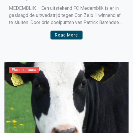
MEDEMBLIK – Een uitstekend FC Medemblik is er in
geslaagd de uitwedstrijd tegen Con Zelo 1 winnend af
te sluiten. Door drie doelpunten van Patrick Barendse
stond in Waarland na 90 minuten een 0-3 eindstand op
Read More
het scorebord. Zonder vaste krachten Zico Breg
(geblesseerd) en Youri Vermeulen (ziek) speelde FC
Medemblik een […]
Flora en fauna