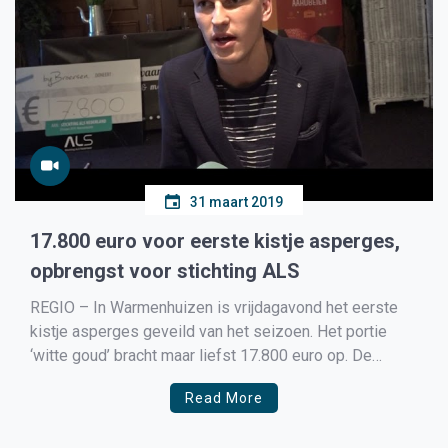
31 maart 2019
17.800 euro voor eerste kistje asperges,
opbrengst voor stichting ALS
REGIO – In Warmenhuizen is vrijdagavond het eerste
kistje asperges geveild van het seizoen. Het portie
‘witte goud’ bracht maar liefst 17.800 euro op. De
veiling, bezocht door lokale ondernemers, vormt de
Read More
aftrap van de verkoop van de nieuwe oogst. Het gaat,
net als bij het tonnetje eerste haring, om […]