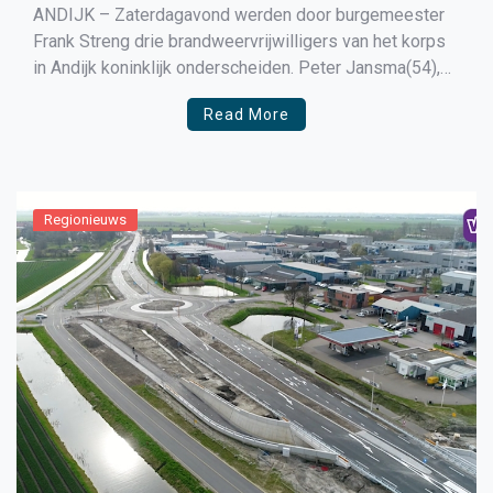
ANDIJK – Zaterdagavond werden door burgemeester
Frank Streng drie brandweervrijwilligers van het korps
in Andijk koninklijk onderscheiden. Peter Jansma(54),
Robert Werkhoven(53) en Bertus Wubs(49) hebben
Read More
zich meer dan 25 jaar onbaatzuchtig ingezet voor de
brandweerorganisatie van Andijk, Medemblik en de
Veiligheidsregio Noord-Holland Noord. Mede daardoor
mogen deze 3 helden zich […]
Regionieuws