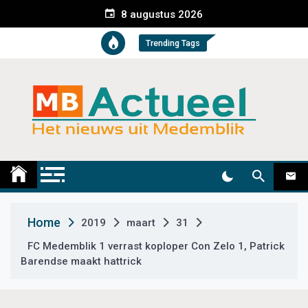
S
8 augustus 2026
k
i
Trending Tags
p
t
o
c
o
n
t
Medemblik Actueel
Wij zijn altijd actueel
e
n
t
Home
2019
maart
31
FC Medemblik 1 verrast koploper Con Zelo 1, Patrick
Barendse maakt hattrick