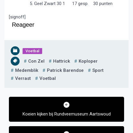
Geel Zwart 30 1 17 gesp. 30 punten
[signoff]
Reageer
Voetbal
Con Zel
Hattrick
Koploper
Medemblik
Patrick Barendse
Sport
Verrast
Voetbal
Bericht
navigatie
Koeien kijken bij Rundveemuseum Aartswoud