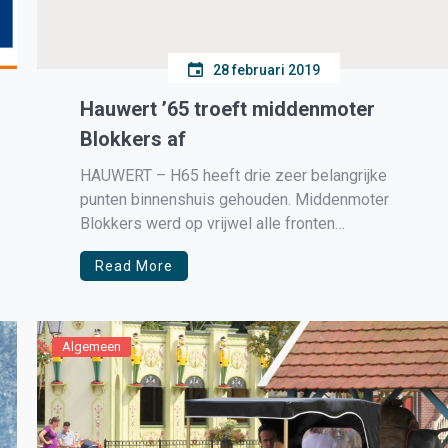
28 februari 2019
Hauwert ’65 troeft middenmoter
Blokkers af
HAUWERT – H65 heeft drie zeer belangrijke
punten binnenshuis gehouden. Middenmoter
Blokkers werd op vrijwel alle fronten
afgetroefd op deze mooie zondag en zodoende
Read More
prijkte er een 2-1 overwinning op
het Hauwerter digitale scorebord. Stefan van
Diepen kroonde zich met een Messiaanse halve
omhaal tot matchwinner. Een verslag van Lars
Algemeen
Bakker Vol overgave […]