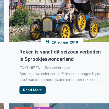
28 februari 2019
Roken is vanaf dit seizoen verboden
in Sprookjeswonderland
ENKHUIZEN – Bezoekers van
Sprookjeswonderland in Enkhuizen mogen bij de
start van dit zomerseizoen niet meer roken in het
park. Dat meldt de pretparksite Looopings. Het
Read More
pretpark heeft al een streng rookbeleid. Zo is
roken niet toegestaan in overdekte locaties, het
bekende Sprookjesbos en bij de wachtrijen voor
de attracties, […]