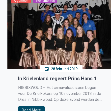
Algemeen
Evenementen
28 februari 2019
In Krielenland regeert Prins Hans 1
NIBBIXWOUD – Het carnavalsseizoen begon
voor De Krielkokers op 10 november 2018 in de
Dres in Nibbixwoud. Op deze avond werden de
prins, en zijn prinsessen, bekend gemaakt aan het
Read More