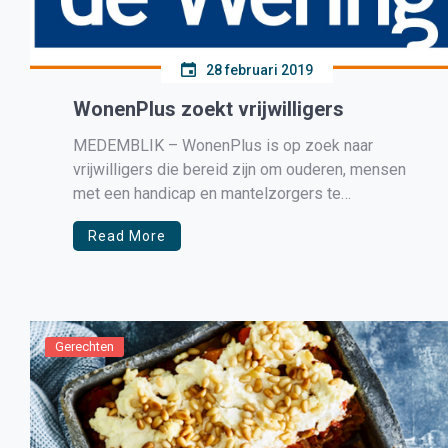
28 februari 2019
WonenPlus zoekt vrijwilligers
MEDEMBLIK – WonenPlus is op zoek naar
vrijwilligers die bereid zijn om ouderen, mensen
met een handicap en mantelzorgers te
ondersteunen in het langer zelfstandig thuis
Read More
blijven wonen. Er is vooral vraag naar
tuinvrijwilligers en chauffeurs. WonenPlus is
onderdeel van MEE & de Wering en biedt
ondersteuning aan iedereen die […]
Gerechten