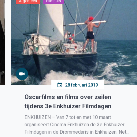
Algemeen
Filmhuis
28 februari 2019
Oscarfilms en films over zeilen
tijdens 3e Enkhuizer Filmdagen
ENKHUIZEN – Van 7 tot en met 10 maart
organiseert Cinema Enkhuizen de 3e Enkhuizer
Filmdagen in de Drommedaris in Enkhuizen. Net