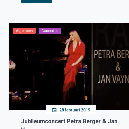
publiek. Ook het gevolg van de prins en de
dansmariekes werden voorgesteld. Dit jaar
regeert Prins Hans 1 (Hans Boukens) […]
Algemeen
Concerten
28 februari 2019
Jubileumconcert Petra Berger & Jan