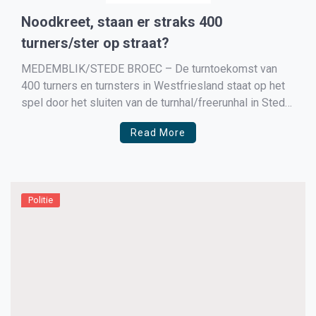
Noodkreet, staan er straks 400
turners/ster op straat?
MEDEMBLIK/STEDE BROEC – De turntoekomst van
400 turners en turnsters in Westfriesland staat op het
spel door het sluiten van de turnhal/freerunhal in Stede
Broec. Medemblikse Marja Heerdt, voorzitster van de
Read More
gymnastiek- en turnvereniging GTS uit Stede Broec laat
een noodkreet horen omdat de huur per 1 juni
aanstaande is […]
Politie