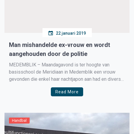
22 januari 2019
Man mishandelde ex-vrouw en wordt
aangehouden door de politie
MEDEMBLIK – Maandagavond is ter hoogte van
basisschool de Meridiaan in Medemblik een vrouw
gevonden die enkel haar nachtjapon aan had en diverse
blauwe plekken had en blauwe ogen. Een toevallig
Read More
passerende vrouw heeft haar geholpen door haar jas
aan te bieden omdat ze het erg koud had, deze vrouw
[…]
Handbal