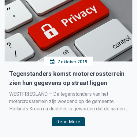
7 oktober 2019
Tegenstanders komst motorcrossterrein
zien hun gegevens op straat liggen
WESTFRIESLAND – De tegenstanders van het
motorcrossterrein zijn woedend op de gemeente
Hollands Kroon nu duidelijk is geworden dat de namen
van deze mensen bij de MC-NH bekend zijn geworden
Read More
omdat Hollands Kroon de namen was vergeten te
anonimiseren.