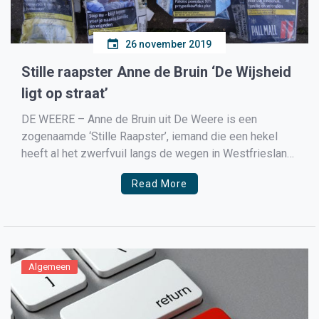
26 november 2019
Stille raapster Anne de Bruin ‘De Wijsheid
ligt op straat’
DE WEERE – Anne de Bruin uit De Weere is een
zogenaamde ‘Stille Raapster’, iemand die een hekel
heeft al het zwerfvuil langs de wegen in Westfriesland
en daarom vaak alleen of met andere Stille Rapers,
Read More
zwerfvuil opruimt langs de wegen.
Algemeen