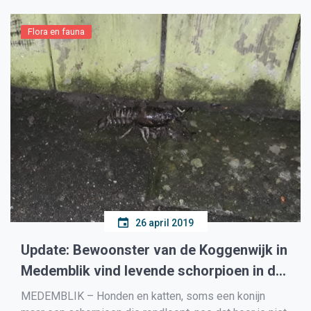
Flora en fauna
26 april 2019
Update: Bewoonster van de Koggenwijk in
Medemblik vind levende schorpioen in de
steeg
MEDEMBLIK – Honden en katten, soms een konijn