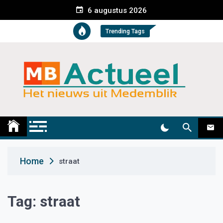
S
6 augustus 2026
k
i
Trending Tags
p
t
o
c
o
n
t
Medemblik Actueel
Wij zijn altijd actueel
e
n
t
Home
straat
Tag:
straat