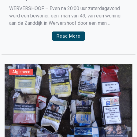
WERVERSHOOF – Even na 20:00 uur zaterdagavond
werd een bewoner, een man van 49, van een woning
aan de Zanddijk in Wervershoof door een man
neergestoken. De politie was snel ter plaatste en wist
Read More
na enige tijd met moeite een verdachte te
overmeesteren, aan te houden en naar het politiebureau
[…]
Algemeen