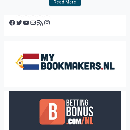
Read More
Facebook
Twitter
YouTube
E-mail
RSS feed
Instagram