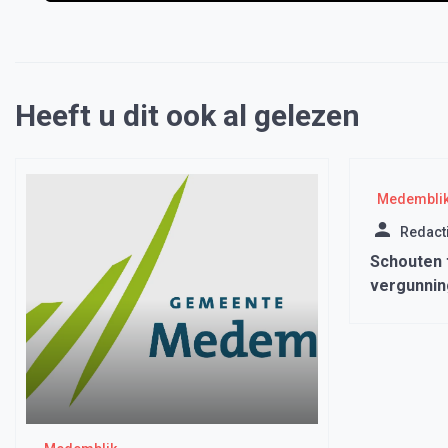
Heeft u dit ook al gelezen
Medembli
Redact
Schouten t
vergunnin
werknemer