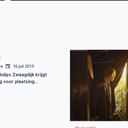
k
ie
16 juli 2019
ulips Zwaagdijk krijgt
g voor plaatsing
sverblijf