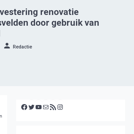
vestering renovatie
velden door gebruik van
l
Redactie
Facebook
Twitter
YouTube
E-mail
RSS feed
Instagram
en