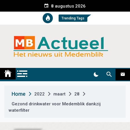
S
8 augustus 2026
k
i
Trending Tags
p
t
o
c
o
n
t
Medemblik Actueel
Wij zijn altijd actueel
e
n
t
Home
2022
maart
28
Gezond drinkwater voor Medemblik dankzij
waterfilter