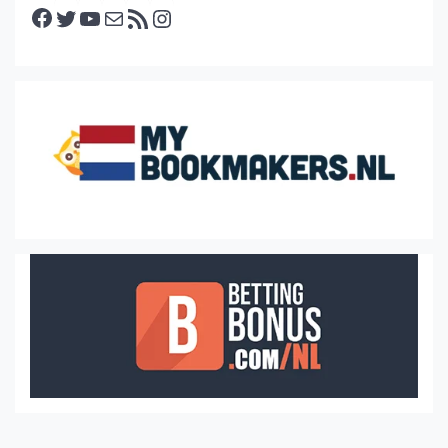
Facebook
Twitter
YouTube
E-mail
RSS feed
Instagram