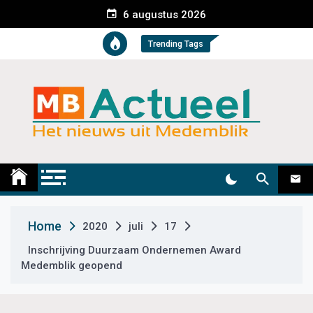
S
6 augustus 2026
k
i
Trending Tags
p
t
o
c
o
n
t
Medemblik Actueel
Wij zijn altijd actueel
e
n
t
Home
2020
juli
17
Inschrijving Duurzaam Ondernemen Award
Medemblik geopend