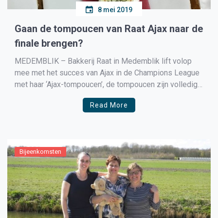
8 mei 2019
Gaan de tompoucen van Raat Ajax naar de
finale brengen?
MEDEMBLIK – Bakkerij Raat in Medemblik lift volop
mee met het succes van Ajax in de Champions League
met haar ‘Ajax-tompoucen’, de tompoucen zijn volledig
in ajaxkleuren gemaakt in de wit/rode kleuren en het
Read More
logo van Ajax. Mocht het nu met een zeperd aflopen en
Ajax niet de finale halen […]
Bijeenkomsten