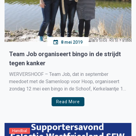
8 mei 2019
Team Job organiseert bingo in de strijdt
tegen kanker
WERVERSHOOF – Team Job, dat in september
meedoet met de Samenloop voor Hoop, organiseert
zondag 12 mei een bingo in de Schoof, Kerkelaantje 1
in Wervershoof. Er zijn diverse prijzen te winnen en de
Read More
opbrengst van de middag gaat naar KWF
Kankerbestrijding. Team Job – bestaande uit Annette
Verver, Esther […]
Handbal