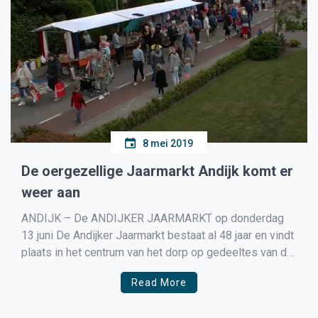
8 mei 2019
De oergezellige Jaarmarkt Andijk komt er
weer aan
ANDIJK – De ANDIJKER JAARMARKT op donderdag
13 juni De Andijker Jaarmarkt bestaat al 48 jaar en vindt
plaats in het centrum van het dorp op gedeeltes van de
Middenweg en de Kleingouw. Er staan dik 100
Read More
handelaren, verenigingen, aanbieders van
antiek/curiosa en hobbyisten op de markt. Een