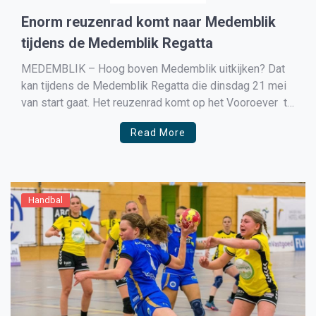
Enorm reuzenrad komt naar Medemblik
tijdens de Medemblik Regatta
MEDEMBLIK – Hoog boven Medemblik uitkijken? Dat
kan tijdens de Medemblik Regatta die dinsdag 21 mei
van start gaat. Het reuzenrad komt op het Vooroever te
staan bij het Regattacenter. Zo kan jij dus vanaf grote
Read More
hoogte de wedstrijden bekijken of een blik over het
mooiste stadje aan het IJsselmeer […]
Handbal