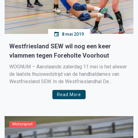
8 mei 2019
Westfriesland SEW wil nog een keer
vlammen tegen Foreholte Voorhout
WOGNUM – Aanstaande zaterdag 11 mei is het alweer
de laatste thuiswedstrijd van de handbaldames van
Westfriesland SEW. In de Westfrieslandhal De
Bloesem in Wognum wordt dan om 19.00 uur de laatste
Read More
thuiswedstrijd in de nacompetitie gespeeld tegen
Foreholte uit Voorhout. Na de laatste klinkende
thuisoverwinning tegen Borhave is niet […]
Motorsport