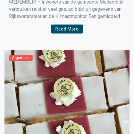
MEDEMBLIK – Inwoners van de gemeente Medemblik
verbruiken relatief veel gas, zo blijkt uit gegevens van
Rijkswaterstaat en de Klimaatmonitor. Een gemiddeld
huishouden in Medemblik maakte in 2017 maandelijks
Read More
ruim €127 over aan de energieleverancier. In 2019 loopt
dit op tot liefst €164. De hoge energierekening komt
tot stand door […]
Algemeen