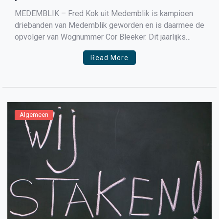
MEDEMBLIK – Fred Kok uit Medemblik is kampioen
driebanden van Medemblik geworden en is daarmee de
opvolger van Wognummer Cor Bleeker. Dit jaarlijks
terugkerende biljarttoernooi dat gespeelD wordt in café
Read More
’t Kraaienest in Medemblik was dit keer minder
spannend als de voorgaande keer. Na zes ronden was
Fred al niet […]
Algemeen