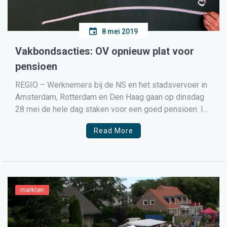
8 mei 2019
Vakbondsacties: OV opnieuw plat voor
pensioen
REGIO – Werknemers bij de NS en het stadsvervoer in
Amsterdam, Rotterdam en Den Haag gaan op dinsdag
28 mei de hele dag staken voor een goed pensioen. In
andere sectoren roepen de vakbonden alle werkenden
Read More
op om de dag erna het werk neer te leggen, tijdens de
pensioenactiedag woensdag […]
markten