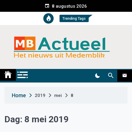
S
8 augustus 2026
k
i
Trending Tags
p
t
o
c
o
n
t
Medemblik Actueel
Wij zijn altijd actueel
e
n
t
Home
2019
mei
8
Dag:
8 mei 2019