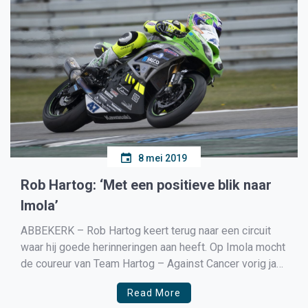
8 mei 2019
Rob Hartog: ‘Met een positieve blik naar
Imola’
ABBEKERK – Rob Hartog keert terug naar een circuit
waar hij goede herinneringen aan heeft. Op Imola mocht
de coureur van Team Hartog – Against Cancer vorig jaar
vanaf de tweede startrij vertrekken en finishte hij als
Read More
elfde in de race. In de afgelopen weken heeft Hartog