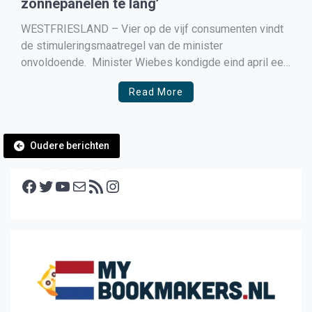
zonnepanelen te lang’
WESTFRIESLAND – Vier op de vijf consumenten vindt
de stimuleringsmaatregel van de minister
onvoldoende. Minister Wiebes kondigde eind april een
nieuwe stimuleringsregeling zonnepanelen aan, met
Read More
een terugverdientijd van iets boven de 7 jaar. Deze
nieuwe regeling moet in 2023 ingaan. Toch overweegt
slechts 20% van de consumenten zonnepanelen aan te
Berichtennavigatie
[…]
Oudere berichten
Facebook
Twitter
YouTube
E-mail
RSS feed
Instagram