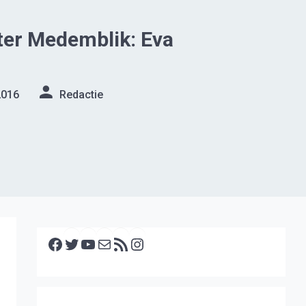
ter Medemblik: Eva
2016
Redactie
Facebook
Twitter
YouTube
E-mail
RSS feed
Instagram