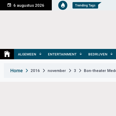
S
6 augustus 2026
Trending Tags
k
i
p
t
o
c
o
Medemblik Actueel
Wij zijn altijd actueel
n
t
ALGEMEEN
ENTERTAINMENT
BEDRIJVEN
e
n
Home
2016
november
3
Bon-theater Mede
t