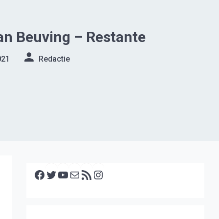
an Beuving – Restante
021
Redactie
Facebook
Twitter
YouTube
E-mail
RSS feed
Instagram