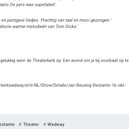
nario
. De pers was superlatief:
en puntgave liedjes. Prachtig van taal en mooi gezongen.’
[…] Mooie warme melodieën van Tom Dicke.’
gelukkig weer de Theaterkerk op. Een avond om je bij voorbaat op te
eaterkerkwadway.nl/nl-NL/Show/Details/Jan-Beuving-Restante-16-okt-
estante
Theater
Wadway