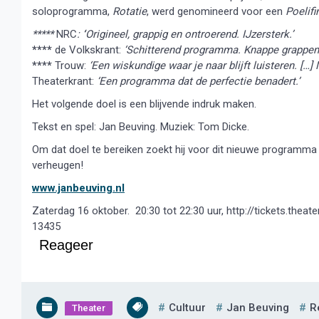
soloprogramma,
Rotatie
, werd genomineerd voor een
Poelifi
*****
NRC
:
‘
Origineel, grappig en ontroerend. IJzersterk.’
****
de Volkskrant:
‘Schitterend programma. Knappe grappen 
****
Trouw:
‘Een wiskundige waar je naar blijft luisteren. 
Theaterkrant:
‘Een programma dat de perfectie benadert.’
Het volgende doel is een blijvende indruk maken.
Tekst en spel: Jan Beuving. Muziek: Tom Dicke.
Om dat doel te bereiken zoekt hij voor dit nieuwe programma 
verheugen!
www.janbeuving.nl
Zaterdag 16 oktober. 20:30 tot 22:30 uur, http://tickets.th
13435
Reageer
Cultuur
Jan Beuving
R
Theater