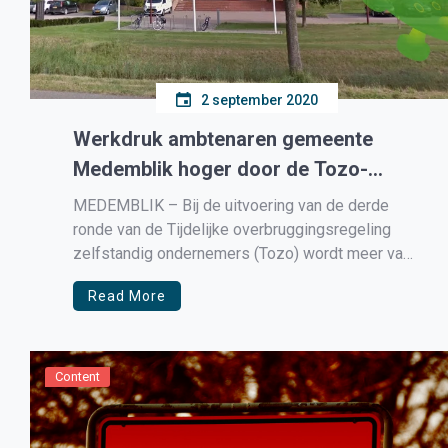
2 september 2020
Werkdruk ambtenaren gemeente
Medemblik hoger door de Tozo-
regeling
MEDEMBLIK – Bij de uitvoering van de derde
ronde van de Tijdelijke overbruggingsregeling
zelfstandig ondernemers (Tozo) wordt meer van
de gemeente verwacht. Er moet onder meer een
Read More
toets op beschikbare geldmiddelen worden
uitgevoerd. Ook moet de gemeente
ondersteuning bieden bij de heroriëntatie van
zelfstandigen op de arbeidsmarkt. Zo kunnen
Content
zelfstandig ondernemers […]