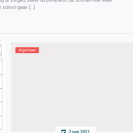
ing te zorgen, zeker nu binnenkort de scholen ook weer
 school gaan. […]
Algemeen
2 juni 2021