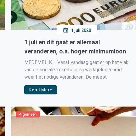
1 juli 2020
1 juli en dit gaat er allemaal
veranderen, o.a. hoger minimumloon
MEDEMBLIK – Vanaf vandaag gaat er op het vlak
van de sociale zekerheid en werkgelegenheid
weer het nodige veranderen. De meest
belangrijke veranderingen hebben wij voor u op
Read More
een rijtje gezet. Uitbreiding geboorteverlof voor
partners (Wet Invoering Extra Geboorteverlof,
WIEG) Sinds 1 januari 2019 krijgen partners van
vrouwen die een […]
Algemeen