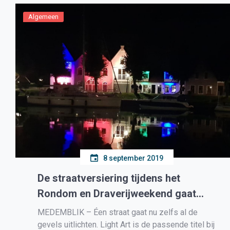
[…]
Algemeen
8 september 2019
De straatversiering tijdens het
Rondom en Draverijweekend gaat
naar een hoger niveau.
MEDEMBLIK – Éen straat gaat nu zelfs al de
gevels uitlichten. Light Art is de passende titel bij