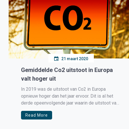
21 maart 2020
Gemiddelde Co2 uitstoot in Europa
valt hoger uit
In 2019 was de uitstoot van Co2 in Europa
opnieuw hoger dan het jaar ervoor. Dit is al het
derde opeenvolgende jaar waarin de uitstoot van
Co2 omhoog gaat. Dit is berekend door JATO
Read More
Dynamics. Op basis van deze gegevens is 2019
één van de meest vervuilende jaren sinds 2014.