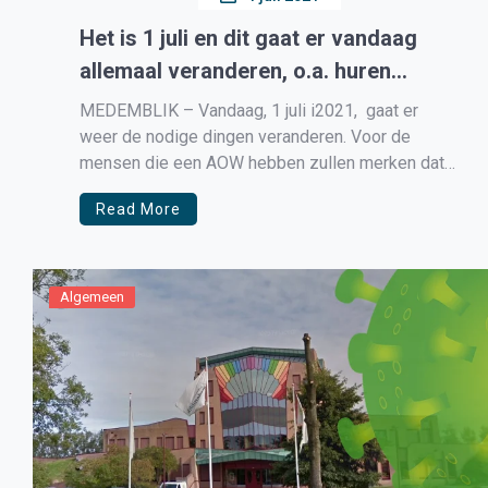
Het is 1 juli en dit gaat er vandaag
allemaal veranderen, o.a. huren
bevroren, energie duurder, minimum
MEDEMBLIK – Vandaag, 1 juli i2021, gaat er
loon hoger
weer de nodige dingen veranderen. Voor de
mensen die een AOW hebben zullen merken dat
deze gaat stijgen naar 1226,60 euro bruto per
Read More
maand, maar ook werknemers die een minimum
salaris verdienen gaan er op vooruit, deze stijgt
naar 1701,80 euro bruto […]
Algemeen