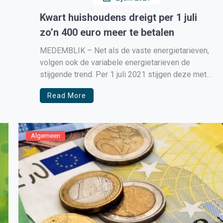
Kwart huishoudens dreigt per 1 juli
zo’n 400 euro meer te betalen
MEDEMBLIK – Net als de vaste energietarieven,
volgen ook de variabele energietarieven de
stijgende trend. Per 1 juli 2021 stijgen deze met
25%. De energierekening van een Nederlands
Read More
huishouden gaat hierdoor met gemiddeld 160
euro omhoog ten opzichte van het afgelopen jaar.
Huishoudens waarvan het vaste energiecontract
afloopt, gaan automatisch […]
Algemeen