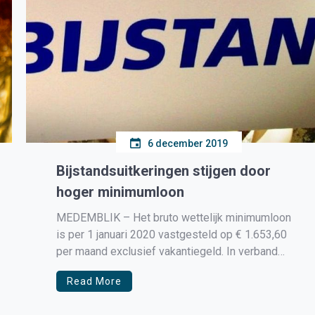
6 december 2019
Bijstandsuitkeringen stijgen door
hoger minimumloon
MEDEMBLIK – Het bruto wettelijk minimumloon
is per 1 januari 2020 vastgesteld op € 1.653,60
per maand exclusief vakantiegeld. In verband
hiermee zal het netto minimumloon,
Read More