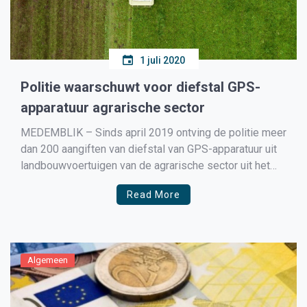
1 juli 2020
Politie waarschuwt voor diefstal GPS-
apparatuur agrarische sector
MEDEMBLIK – Sinds april 2019 ontving de politie meer
dan 200 aangiften van diefstal van GPS-apparatuur uit
landbouwvoertuigen van de agrarische sector uit het
hele land. De totale schade loopt al in de miljoenen
Read More
euro’s. Rondtrekkende bendes blijken hiervoor
verantwoordelijk. De politie roept de agrarische sector
op om informatie te […]
Algemeen