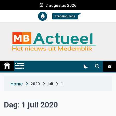
S
7 augustus 2026
k
i
Trending Tags
p
t
o
c
o
n
t
Medemblik Actueel
Wij zijn altijd actueel
e
n
t
Home
2020
juli
1
Dag:
1 juli 2020