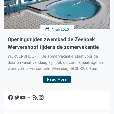
1 juli 2020
Openingstijden zwembad de Zeehoek
Wervershoof tijdens de zomervakantie
WERVERSHOOF – De zomervakantie staat voor de
deur en vanaf vandaag zijn ook de coronamaatregelen
weer verder versoepeld. Maandag 08.00-09.00 uur
vroege vogels zwemmen, 09.00-09.45 uur Aquafit,
Read More
10.00-10.30 peuter survival les, 11.00-11.45 uur
Aquafit, 12.00-13.00 uur Warm water zwemmen, 13.00-
Facebook
14.30 uur familie zwemmen, 15.00-16.30 uur familie
Twitter
YouTube
E-mail
RSS feed
Instagram
zwemmen, 18.45-19.45 uur familie […]