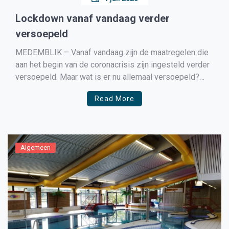
Lockdown vanaf vandaag verder
versoepeld
MEDEMBLIK – Vanaf vandaag zijn de maatregelen die
aan het begin van de coronacrisis zijn ingesteld verder
versoepeld. Maar wat is er nu allemaal versoepeld?
Regels binnen U houdt binnen altijd 1,5 meter afstand.
Read More
Bij ruimtes binnen mogen maximaal 100 mensen bij
elkaar komen. Personeel telt niet mee. Meer dan […]
Algemeen