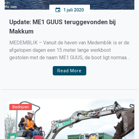
1 juli 2020
Update: ME1 GUUS teruggevonden bij
Makkum
MEDEMBLIK – Vanuit de haven van Medemblik is er de
afgelopen dagen een 15 meter lange werkboot
gestolen met de naam ME1 GUUS, de boot ligt normaal
afgemeerd aan de kant van kasteel Radboud bij de
Read More
havenmond. Wanneer de boot precies is gestolen is
niet precies bekend. Mensen die iets […]
Bedrijven