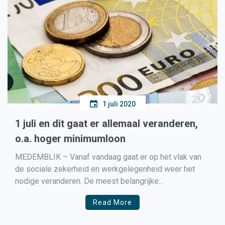
1 juli 2020
1 juli en dit gaat er allemaal veranderen,
o.a. hoger minimumloon
MEDEMBLIK – Vanaf vandaag gaat er op het vlak van
de sociale zekerheid en werkgelegenheid weer het
nodige veranderen. De meest belangrijke
veranderingen hebben wij voor u op een rijtje gezet.
Read More
Uitbreiding geboorteverlof voor partners (Wet Invoering
Extra Geboorteverlof, WIEG) Sinds 1 januari 2019