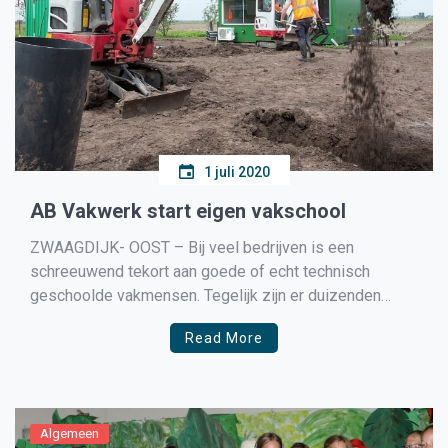
1 juli 2020
AB Vakwerk start eigen vakschool
ZWAAGDIJK- OOST – Bij veel bedrijven is een
schreeuwend tekort aan goede of echt technisch
geschoolde vakmensen. Tegelijk zijn er duizenden
mensen die graag met hun handen willen werken, maar
Read More
dat niet doen. Bijvoorbeeld omdat ze een verkeerde
studie of beroep hebben gekozen. Met een eigen
praktijkschool wil AB Vakwerk […]
Algemeen