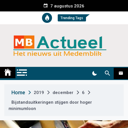
S
7 augustus 2026
k
i
Trending Tags
p
t
o
c
o
n
t
Medemblik Actueel
Wij zijn altijd actueel
e
n
t
Home
2019
december
6
Bijstandsuitkeringen stijgen door hoger
minimumloon