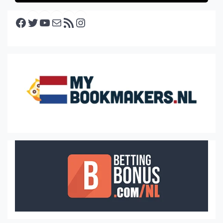
Facebook
Twitter
YouTube
E-mail
RSS feed
Instagram