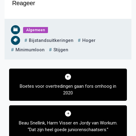
Reageer
Algemeen
Bijstandsuitkeringen
Hoger
Minimumloon
Stijgen
Bericht
navigatie
Boetes voor overtredingen gaan fors omhoog in
2020
Beau Snellink, Harm Visser en Jordy van Workum.
“Dat zijn heel goede juniorenschaatsers.”