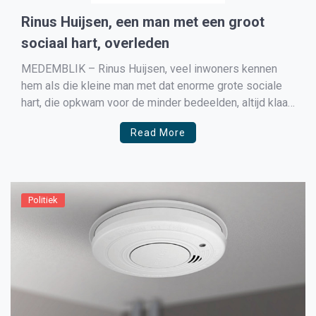
Rinus Huijsen, een man met een groot
sociaal hart, overleden
MEDEMBLIK – Rinus Huijsen, veel inwoners kennen
hem als die kleine man met dat enorme grote sociale
hart, die opkwam voor de minder bedeelden, altijd klaar
stond om te helpen bij het invullen van die moeilijke
Read More
formulieren, is niet meer.. Rinus werd eerder getroffen
door een zware hersenbloeding en overleed […]
Politiek