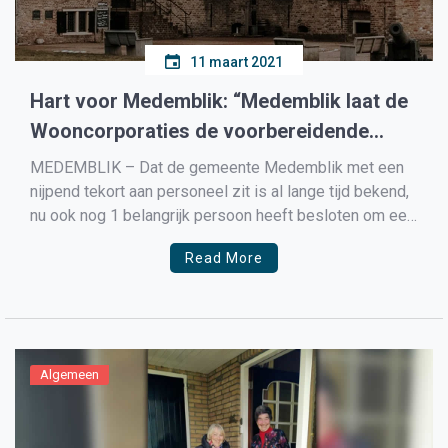
11 maart 2021
Hart voor Medemblik: “Medemblik laat de
Wooncorporaties de voorbereidende
werkzaamheden doen”
MEDEMBLIK – Dat de gemeente Medemblik met een
nijpend tekort aan personeel zit is al lange tijd bekend,
nu ook nog 1 belangrijk persoon heeft besloten om een
jaar vrijaf te nemen is nood nog nijpender te worden en
Read More
komen woningbouwprojecten in de problemen. Lees
ook: Siem Zeilemaker(PWF): “Meer woningen […]
Algemeen