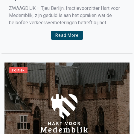
verkeersverbeteringen winkelhart
ZWAAGDIJK – Tjeu Berlijn, fractievoorzitter Hart voor
Zwaagdijk’
Medemblik, zijn geduld is aan het opraken wat de
beloofde verkeersverbeteringen betreft bij het
winkelhart in Zwaagdijk-Oost. In 2020 hebben de
Read More
burgemeester en de eigenaar van het winkelhart in
Zwaagdijk-Oost een intentieverklaring getekend om de
verkeerssituatie te verbeteren. Nu een jaar later is […]
Politiek