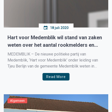
18 juli 2020
Hart voor Medemblik wil stand van zaken
weten over het aantal rookmelders en
koolmonoxidemelders in
MEDEMBLIK – De nieuwe politieke partij van
(sociale)huurwoningen
Medemblik, ‘Hart voor Medemblik’ onder leiding van
Tjeu Berlijn van de gemeente Medemblik weten in
hoeveel (sociale) huurwoningen in de gemeente
Read More
Medemblik rookmelders en koolmonoxidemelders zijn
geplaatst. Vanaf 1 juli 2022 is het verplicht dat in elke
bestaande woning een melder aanwezig moet […]
Algemeen