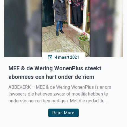
4 maart 2021
MEE & de Wering WonenPlus steekt
abonnees een hart onder de riem
ABBEKERK – MEE & de Wering WonenPlus is er om
inwoners die het even zwaar of moeilijk hebben te
ondersteunen en bemoedigen. Met die gedachte
besloten WonenPlus vrijwilligers om van ‘een hart
Read More
onder de riem te steken’ meer dan een spreekwoord te
maken. Tijdens de na belronde naar alle vrijwilligers […]