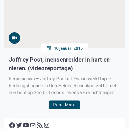
10 januari 2016
Joffrey Post, mensenredder in hart en
nieren. (videoreportage)
Regionieuws – Joffrey Post uit Zwaag werkt bij de
Reddingsbrigade in Den Helder. Binnenkort zal hij met
een boot op zee bij Lesbos levens van vluchtelingen
proberen te redden. Dat is opmerkelijk omdat hij tijdens
Read More
eerder werk bij de brandweer een trauma opliep. Van
regioverslaggever Maarten Trompert Bij het eerste
Facebook
ongeluk […]
Twitter
YouTube
E-mail
RSS feed
Instagram