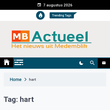
S
7 augustus 2026
k
i
Trending Tags
p
t
o
c
o
n
t
Medemblik Actueel
Wij zijn altijd actueel
e
n
t
Home
hart
Tag:
hart