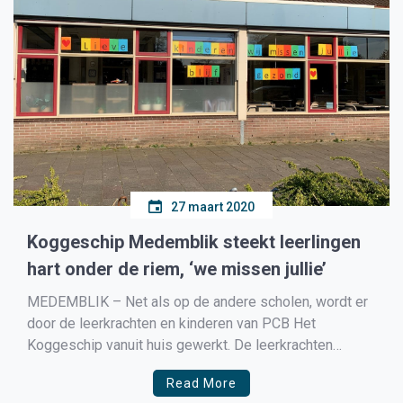
27 maart 2020
Koggeschip Medemblik steekt leerlingen
hart onder de riem, ‘we missen jullie’
MEDEMBLIK – Net als op de andere scholen, wordt er
door de leerkrachten en kinderen van PCB Het
Koggeschip vanuit huis gewerkt. De leerkrachten
zeggen tegen Medemblik Actueel: ‘Dat is niet
Read More
gemakkelijk, maar iedereen zet zich voor 200% in. We