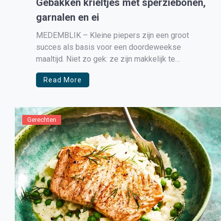
Gebakken krieltjes met sperziebonen,
garnalen en ei
MEDEMBLIK – Kleine piepers zijn een groot
succes als basis voor een doordeweekse
maaltijd. Niet zo gek: ze zijn makkelijk te
bereiden en lekker snel krokant. © 2021 Albert
Read More
Heijn / Allerhande
Gerechten