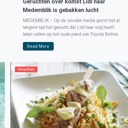
Geruchten over komst Lidl naar
Medemblik is gebakken lucht
MEDEMBLIK – Op de sociale media gonst het al
langere tijd het gerucht dat Lidl haar oog heeft
laten vallen op het oude pand van Toyota Botman
om daar een winkel met parkeerruimte te
Read More
creëeren. Navraag bij Lidl blijkt dit puur gebakken
lucht te zijn. Medemblik is sowieso al voorzien
[…]
Gerechten