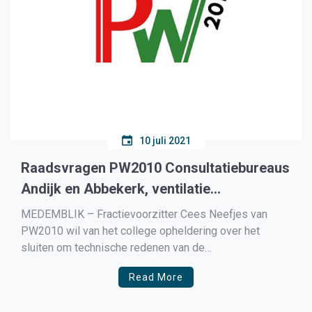
10 juli 2021
Raadsvragen PW2010 Consultatiebureaus
Andijk en Abbekerk, ventilatie
dorpshuizen
MEDEMBLIK – Fractievoorzitter Cees Neefjes van
PW2010 wil van het college opheldering over het
sluiten om technische redenen van de
consultatiebureaus in Abbekerk en Andijk. De GGD
Read More
wilde jaren geleden beide bureaus al sluiten met
goedkeuring van het toenmalige college maar werd