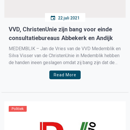
22 juli 2021
VVD, ChristenUnie zijn bang voor einde
consultatiebureaus Abbekerk en Andijk
MEDEMBLIK – Jan de Vries van de VVD Medemblik en
Silva Visser van de ChristenUnie in Medemblik hebben
de handen ineen geslagen omdat zij bang zijn dat de
tijdelijke sluiting van de consultatiebureaus in Abbekerk
Read More
en Andijk nog wel eens een definitieve sluiting kunnen
worden. Vanaf 1 september zijn de […]
Politiek