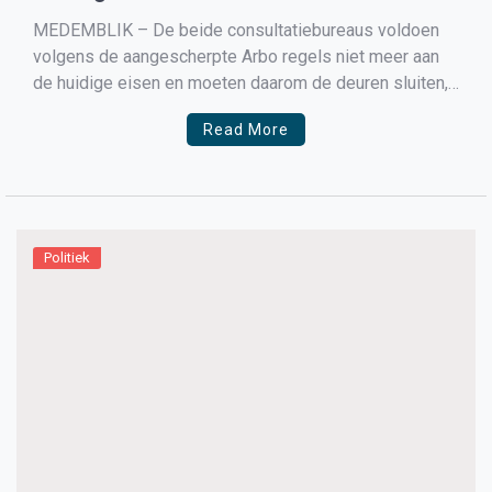
Andijk
MEDEMBLIK – De beide consultatiebureaus voldoen
volgens de aangescherpte Arbo regels niet meer aan
de huidige eisen en moeten daarom de deuren sluiten,
vooral op het gebied van ventilatie en daglicht is nu een
Read More
onoverkomelijk probleem, schrijft het college in een
reactie op vragen van de VVD en CU over […]
Politiek