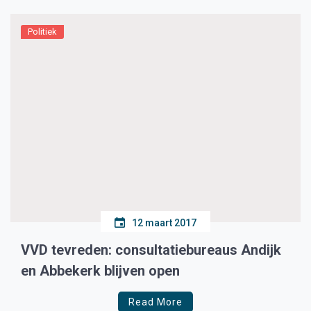
door de gemeenteraad op de vingers getikt en […]
Politiek
12 maart 2017
VVD tevreden: consultatiebureaus Andijk
en Abbekerk blijven open
Read More