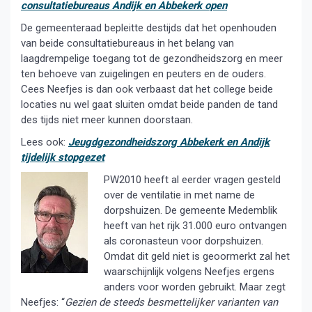
consultatiebureaus Andijk en Abbekerk open
De gemeenteraad bepleitte destijds dat het openhouden
van beide consultatiebureaus in het belang van
laagdrempelige toegang tot de gezondheidszorg en meer
ten behoeve van zuigelingen en peuters en de ouders.
Cees Neefjes is dan ook verbaast dat het college beide
locaties nu wel gaat sluiten omdat beide panden de tand
des tijds niet meer kunnen doorstaan.
Lees ook:
Jeugdgezondheidszorg Abbekerk en Andijk
tijdelijk stopgezet
PW2010 heeft al eerder vragen gesteld
over de ventilatie in met name de
dorpshuizen. De gemeente Medemblik
heeft van het rijk 31.000 euro ontvangen
als coronasteun voor dorpshuizen.
Omdat dit geld niet is geoormerkt zal het
waarschijnlijk volgens Neefjes ergens
anders voor worden gebruikt. Maar zegt
Neefjes: “
Gezien de steeds besmettelijker varianten van