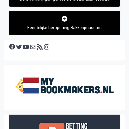
Feestelijke heropening Bakkerijmuseum
Facebook
Twitter
YouTube
E-mail
RSS feed
Instagram