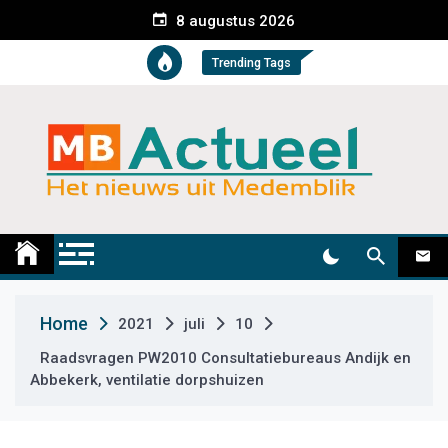
S
8 augustus 2026
k
i
Trending Tags
p
t
o
c
o
n
t
Medemblik Actueel
Wij zijn altijd actueel
e
n
t
Home
2021
juli
10
Raadsvragen PW2010 Consultatiebureaus Andijk en
Abbekerk, ventilatie dorpshuizen