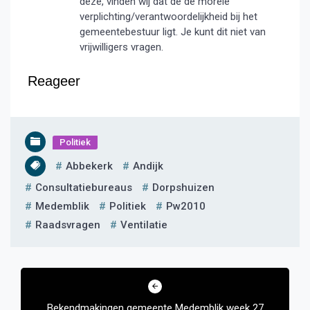
deze, vinden wij dat de de morele
verplichting/verantwoordelijkheid bij het
gemeentebestuur ligt. Je kunt dit niet van
vrijwilligers vragen.
Reageer
Politiek
Abbekerk
Andijk
Consultatiebureaus
Dorpshuizen
Medemblik
Politiek
Pw2010
Raadsvragen
Ventilatie
Bericht
navigatie
Bekendmakingen gemeente Medemblik week 27