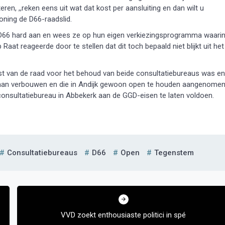
n, ,,reken eens uit wat dat kost per aansluiting en dan wilt u
oning de D66-raadslid.
n D66 hard aan en wees ze op hun eigen verkiezingsprogramma waari
at reageerde door te stellen dat dit toch bepaald niet blijkt uit het
est van de raad voor het behoud van beide consultatiebureaus was en
 gaan verbouwen en die in Andijk gewoon open te houden aangenome
onsultatiebureau in Abbekerk aan de GGD-eisen te laten voldoen.
Consultatiebureaus
D66
Open
Tegenstem
VVD zoekt enthousiaste politici in spé