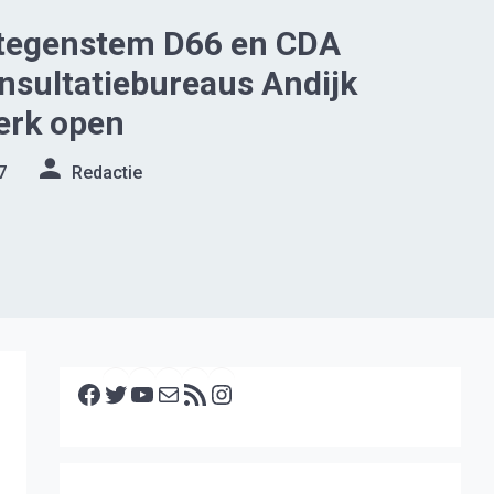
tegenstem D66 en CDA
onsultatiebureaus Andijk
erk open
7
Redactie
Facebook
Twitter
YouTube
E-mail
RSS feed
Instagram