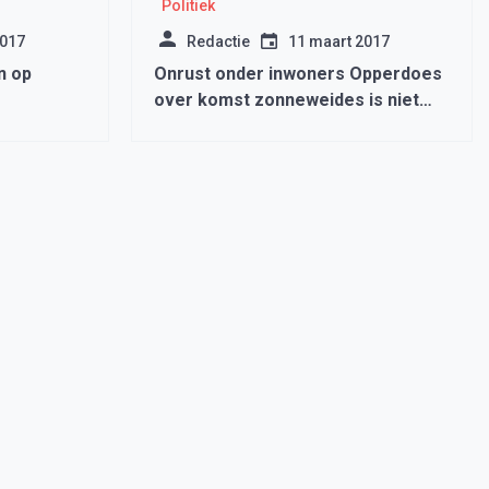
Politiek
2017
Redactie
11 maart 2017
n op
Onrust onder inwoners Opperdoes
over komst zonneweides is niet
nodig.