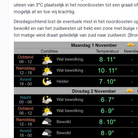
uiteen van 3°C plaatselijk in het noordoosten tot een graad of
mogelijk af en toe vrij krachtig.
Dinsdagochtend lost de eventuele mist in het noordoosten op e
bewolkt en van het zuidwesten uit trekt een zone met buiige 
tot matige wind draait geleidelijk van zuid naar zuidwest. (Bro