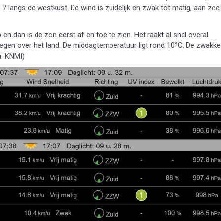
 7 langs de westkust. De wind is zuidelijk en zwak tot matig, aan zee
n dan is de zon eerst af en toe te zien. Het raakt al snel overal
regen over het land. De middagtemperatuur ligt rond 10°C. De zwakke
n: KNMI)