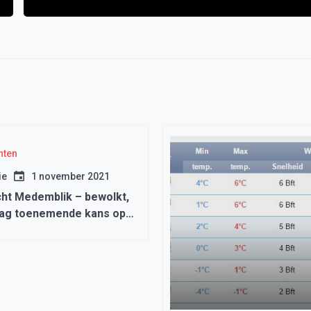
hten
ie
1 november 2021
ht Medemblik – bewolkt,
dag toenemende kans op