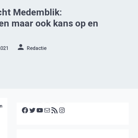
cht Medemblik:
en maar ook kans op en
2021
Redactie
Facebook
Twitter
YouTube
E-mail
RSS feed
Instagram
an