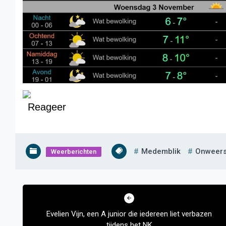
Reageer
Medemblik
Onweers
Weerberichten
Bericht
navigatie
Evelien Vijn, een A junior die iedereen liet verbazen
tijdens het NK