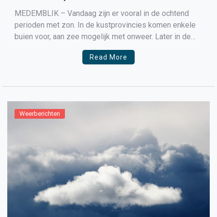
MEDEMBLIK – Vandaag zijn er vooral in de ochtend
perioden met zon. In de kustprovincies komen enkele
buien voor, aan zee mogelijk met onweer. Later in de
middag en avond is ook landinwaarts een bui mogelijk.
Read More
Het wordt ’s middags een graad of 13. De
zuidwestenwind is matig tot vrij […]
Weerberichten