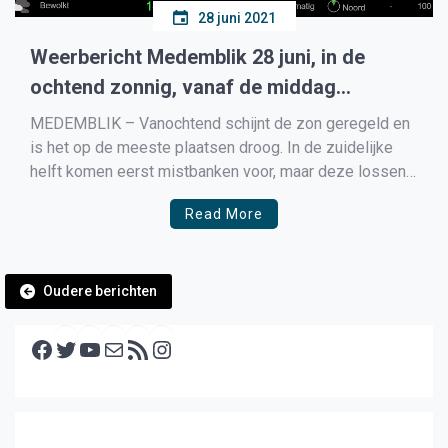
28 juni 2021
Weerbericht Medemblik 28 juni, in de
ochtend zonnig, vanaf de middag
toenemende kans op (onweers)buien
MEDEMBLIK – Vanochtend schijnt de zon geregeld en
is het op de meeste plaatsen droog. In de zuidelijke
helft komen eerst mistbanken voor, maar deze lossen
snel op. Vanmiddag trekken van het zuiden uit enkele
Read More
regen- en onweersbuien over het land. Naarmate de
buien noordwaarts bewegen worden de buien actiever,
[…]
Berichtennavigatie
Oudere berichten
Facebook
Twitter
YouTube
E-mail
RSS feed
Instagram