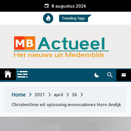
S
8 augustus 2026
k
i
Trending Tags
p
t
o
c
o
n
t
Medemblik Actueel
Wij zijn altijd actueel
e
n
t
Home
2021
april
26
ChristenUnie wil oplossing wooncabines Horn Andijk