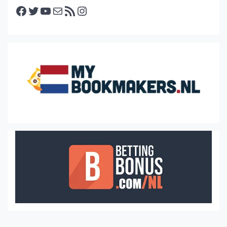
Facebook
Twitter
YouTube
E-mail
RSS feed
Instagram