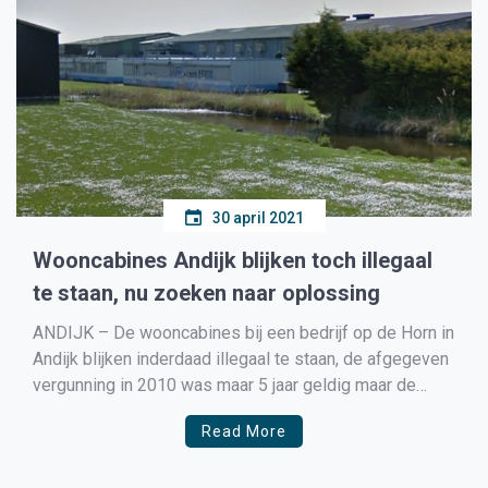
30 april 2021
Wooncabines Andijk blijken toch illegaal
te staan, nu zoeken naar oplossing
ANDIJK – De wooncabines bij een bedrijf op de Horn in
Andijk blijken inderdaad illegaal te staan, de afgegeven
vergunning in 2010 was maar 5 jaar geldig maar de
ondernemer was in de veronderstelling dat de cabines
Read More
gewoon legaal op zijn terrein stonden. Samen met de
gemeente Medemblik gaat de […]