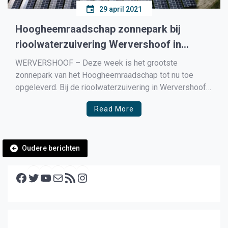
29 april 2021
Hoogheemraadschap zonnepark bij
rioolwaterzuivering Wervershoof in
bedrijf, ruim 17.000 zonnepanelen
WERVERSHOOF – Deze week is het grootste
zonnepark van het Hoogheemraadschap tot nu toe
opgeleverd. Bij de rioolwaterzuivering in Wervershoof
zijn 17.570 zonnepanelen geïnstalleerd. Hiermee gaat
Read More
het HHNK op jaarbasis naar verwachting ruim 5.000.000
kWh produceren. Dit staat ongeveer gelijk aan het
verbruik van elektriciteit van 1500 woningen per jaar. […]
Berichtennavigatie
Oudere berichten
Facebook
Twitter
YouTube
E-mail
RSS feed
Instagram