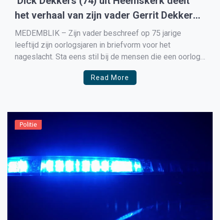
‘Dick Dekkers (74) uit Heemskerk deelt
het verhaal van zijn vader Gerrit Dekkers
(Hengelo), die als soldaat in Medemblik
MEDEMBLIK – Zijn vader beschreef op 75 jarige
terecht kwam.
leeftijd zijn oorlogsjaren in briefvorm voor het
nageslacht. Sta eens stil bij de mensen die een oorlog
hebben meegemaakt. In de Tweede Wereldoorlog zijn
Read More
in vele landen veel slachtoffers gevallen. Die mogen
wij niet vergeten. Tot augustus 1944 ging alles redelijk.
Toen […]
Politie