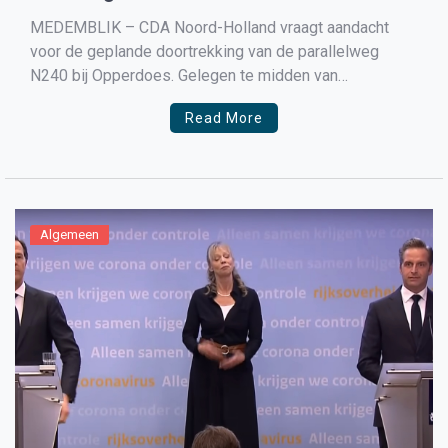
MEDEMBLIK – CDA Noord-Holland vraagt aandacht
voor de geplande doortrekking van de parallelweg
N240 bij Opperdoes. Gelegen te midden van
verschillende West-Friese agrarische bedrijven,
Read More
ondervindt Opperdoes al jaren last van zwaar beladen,
hardrijdend landbouwverkeer. De bewoners snappen
dat in deze agrarische omgeving de boeren
verschillende percelen land huren en dat […]
Algemeen