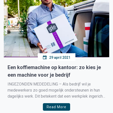
29 april 2021
Een koffiemachine op kantoor: zo kies je
een machine voor je bedrijf
INGEZONDEN MEDEDELING – Als bedrijf wil je
medewerkers zo goed mogelijk ondersteunen in hun
dagelijks werk. Dit betekent dat een werkplek ingericht
moet zijn op de behoeftes van collega’s, dat collega’s
Read More
een plek hebben om gedurende de werkdag te