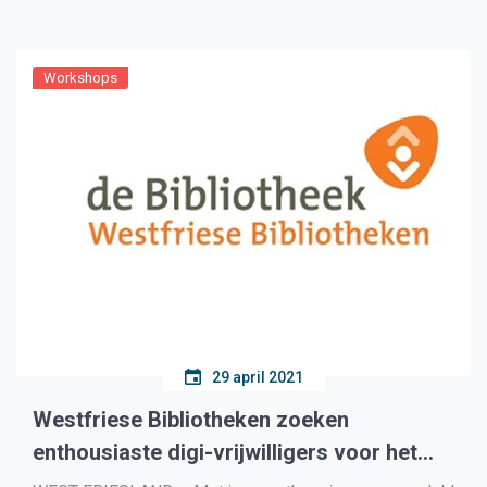
ontspannen, enzovoorts. Ook goede koffie is
onmisbaar op kantoor! Hoe kies […]
Workshops
29 april 2021
Westfriese Bibliotheken zoeken
enthousiaste digi-vrijwilligers voor het
SeniorenLAB!