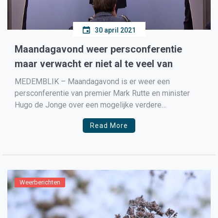
30 april 2021
Maandagavond weer persconferentie
maar verwacht er niet al te veel van
MEDEMBLIK – Maandagavond is er weer een
persconferentie van premier Mark Rutte en minister
Hugo de Jonge over een mogelijke verdere
versoepeling van de coronamaatregelen. Maar de
Read More
Tweede Kamer én Eerste kamer liggen deze keer
dwars omdat zij het nieuwe wetsvoorstel van het
kabinet om via toegangstesten het openstellen van […]
Weerberichten