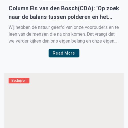
Column Els van den Bosch(CDA): ‘Op zoek
naar de balans tussen polderen en het
halen van de klimaatdoelstellingen’
Wij hebben de natuur geërfd van onze voorouders en te
leen van de mensen die na ons komen. Dat vraagt dat
we verder kijken dan ons eigen belang en onze eigen
tijd, ook op financieel gebied. Beheren en beheersen
Read More
zijn niet voldoende. Om een betere wereld achter te
laten zijn […]
Bedrijven