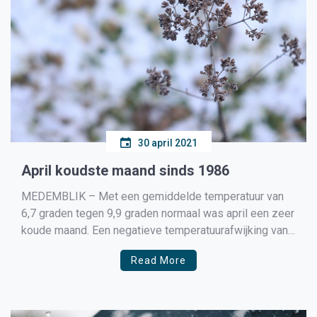
30 april 2021
April koudste maand sinds 1986
MEDEMBLIK – Met een gemiddelde temperatuur van
6,7 graden tegen 9,9 graden normaal was april een zeer
koude maand. Een negatieve temperatuurafwijking van
meer dan 3 graden was sinds maart 2013 in geen
Read More
enkele maand meer voorgekomen. Dominante
noordenwinden voerden deze maand continu koude
lucht aan vanaf de Noordpool. Daardoor […]