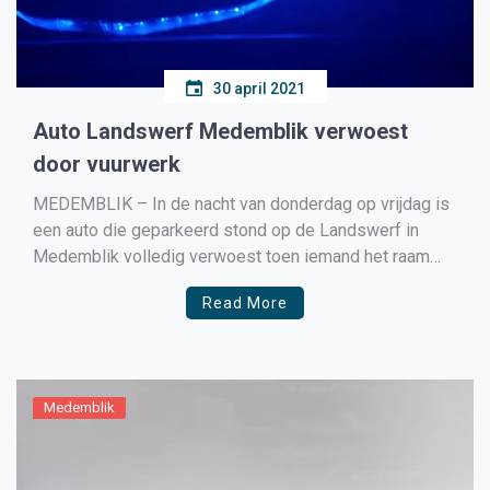
30 april 2021
Auto Landswerf Medemblik verwoest
door vuurwerk
MEDEMBLIK – In de nacht van donderdag op vrijdag is
een auto die geparkeerd stond op de Landswerf in
Medemblik volledig verwoest toen iemand het raam
van de auto insloeg en daarna vermoedelijk vuurwerk in
Read More
de auto heeft gegooid dat daarna ontplofte en de auto
vernielde. De toegesnelde brandweer en […]
Medemblik