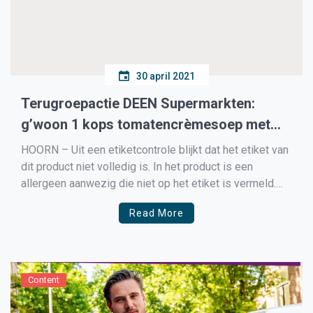
30 april 2021
Terugroepactie DEEN Supermarkten:
g’woon 1 kops tomatencrèmesoep met
THT juni 2022
HOORN – Uit een etiketcontrole blijkt dat het etiket van
dit product niet volledig is. In het product is een
allergeen aanwezig die niet op het etiket is vermeld.
Het allergeen TARWE staat niet genoemd als ingrediënt
Read More
op de ingrediëntendeclaratie. Met het product is niets
aan de hand maar ben je […]
Content