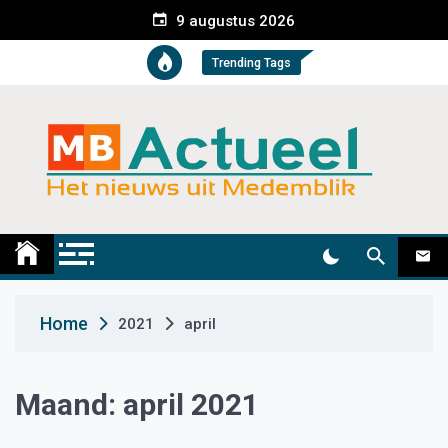
S
9 augustus 2026
k
i
Trending Tags
p
t
o
c
o
n
t
Medemblik Actueel
Wij zijn altijd actueel
e
n
t
Home
2021
april
Maand:
april 2021