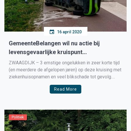
16 april 2020
GemeenteBelangen wil nu actie bij
levensgevaarlijke kruispunt
Veenakkers/Tolweg/Marktweg
ZWAAGDIJK – 3 ernstige ongelukken in zeer korte tijd
(en meerdere de afgelopen jaren) op deze kruising met
ziekenhuisopnamen en veel blikschade tot gevolg.
Veelal doordat er geen voorrang werd gegeven aan de
Read More
bestuurders op de Tolweg. GemeenteBelangen wil nu
actie vanuit de Gemeente Medemblik richting de
wegeigenaren. Gerben Gringhuis […]
Politiek