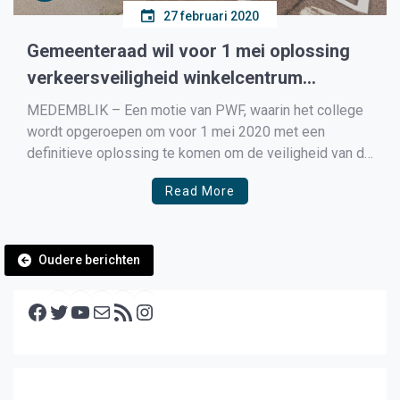
27 februari 2020
Gemeenteraad wil voor 1 mei oplossing
verkeersveiligheid winkelcentrum
Zwaagdijk-Oost
MEDEMBLIK – Een motie van PWF, waarin het college
wordt opgeroepen om voor 1 mei 2020 met een
definitieve oplossing te komen om de veiligheid van de
fietsers bij het kruispunt winkelcentrum Klaverweide te
Read More
garanderen. Siem Zeilemaker (PWF) maakt het niet uit
hoe het college het gaat doen, als de […]
Berichtennavigatie
Oudere berichten
Facebook
Twitter
YouTube
E-mail
RSS feed
Instagram