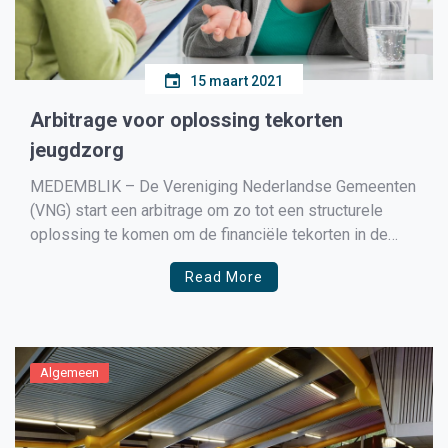
15 maart 2021
Arbitrage voor oplossing tekorten
jeugdzorg
MEDEMBLIK – De Vereniging Nederlandse Gemeenten
(VNG) start een arbitrage om zo tot een structurele
oplossing te komen om de financiële tekorten in de
jeugdzorg op te lossen. Afgelopen week werd duidelijk
Read More
dat er geen extra geld vanuit het Rijk naar de
gemeenten komt om deze tekorten op te lossen. […]
Algemeen