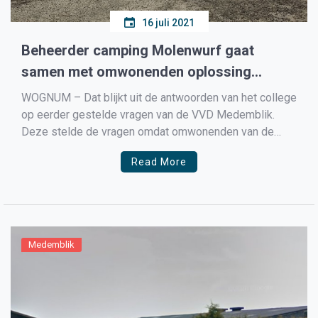
16 juli 2021
Beheerder camping Molenwurf gaat
samen met omwonenden oplossing
zoeken voor de parkeerproblemen
WOGNUM – Dat blijkt uit de antwoorden van het college
op eerder gestelde vragen van de VVD Medemblik.
Deze stelde de vragen omdat omwonenden van de
camping al maanden lang overlast ervaren van busjes
Read More
en kleine bedrijfsauto’s van gasten van de camping.
Ondanks dat handhaving meerdere malen heeft
controleert konden […]
Medemblik