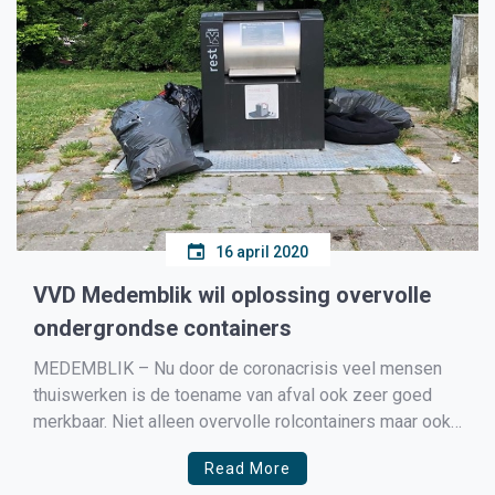
16 april 2020
VVD Medemblik wil oplossing overvolle
ondergrondse containers
MEDEMBLIK – Nu door de coronacrisis veel mensen
thuiswerken is de toename van afval ook zeer goed
merkbaar. Niet alleen overvolle rolcontainers maar ook
overvolle ondergrondse containers waardoor de
Read More
vuilniszakken dan maar naast de containers worden