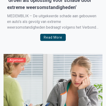
‘Groen als oplossing voor schade door
extreme weersomstandigheden’
MEDEMBLIK – De uitgekeerde schade aan gebouwen
en auto’s als gevolg van extreme
weersomstandigheden bedraagt volgens het Verbond
van Verzekeraars jaarlijks zo’n 277 miljoen euro. En als
Read More
er niets verandert, dan kunnen de kosten als gevolg van
de klimaatverandering nog flink gaan toenemen, zo
wordt gewaarschuwd. Meer groen kan het […]
Algemeen