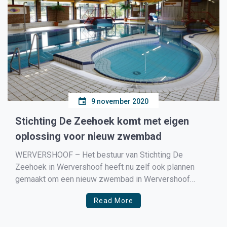
9 november 2020
Stichting De Zeehoek komt met eigen
oplossing voor nieuw zwembad
WERVERSHOOF – Het bestuur van Stichting De
Zeehoek in Wervershoof heeft nu zelf ook plannen
gemaakt om een nieuw zwembad in Wervershoof
mogelijk te maken. Door de coronacrisis en de
Read More
financiële crisis die de gemeenten in Nederland in de
greep houdt staat de bouw van een nieuw zwembad in