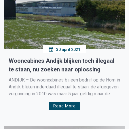
30 april 2021
Wooncabines Andijk blijken toch illegaal
te staan, nu zoeken naar oplossing
ANDIJK – De wooncabines bij een bedrijf op de Horn in
Andijk blijken inderdaad illegaal te staan, de afgegeven
vergunning in 2010 was maar 5 jaar geldig maar de
ondernemer was in de veronderstelling dat de cabines
Read More
gewoon legaal op zijn terrein stonden. Samen met de
gemeente Medemblik gaat de […]