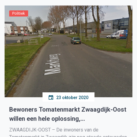
Wervershoof […]
Politiek
23 oktober 2020
Bewoners Tomatenmarkt Zwaagdijk-Oost
willen een hele oplossing,
GemeenteBelangen stelt vragen
ZWAAGDIJK-OOST – De inwoners van de