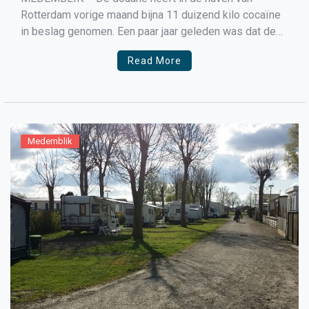
Rotterdam vorige maand bijna 11 duizend kilo cocaïne
in beslag genomen. Een paar jaar geleden was dat de
oogst van een heel jaar. Ook in de gemeente
Read More
Medemblik ligt het drugsgebruik hoger dan ooit, de
meest gebruikte drugs zijn naast softdrugs […]
Medemblik