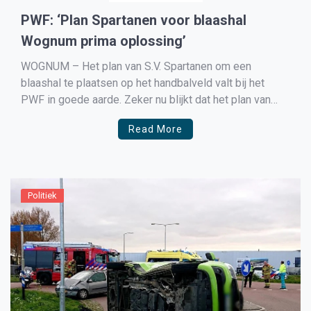
PWF: ‘Plan Spartanen voor blaashal
Wognum prima oplossing’
WOGNUM – Het plan van S.V. Spartanen om een
blaashal te plaatsen op het handbalveld valt bij het
PWF in goede aarde. Zeker nu blijkt dat het plan van
Spartanen de gemeenschap geen belastinggeld gaat
Read More
kosten. Siem Zeilemaker (PWF) zegt in een eerste
reactie tegen Medemblik Actueel: ‘Spartanen wil het […]
Politiek