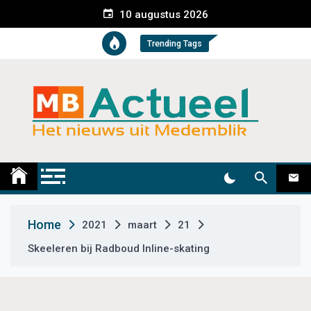
S
10 augustus 2026
k
i
Trending Tags
p
t
o
c
o
n
t
Medemblik Actueel
Wij zijn altijd actueel
e
n
t
Home
2021
maart
21
Skeeleren bij Radboud Inline-skating