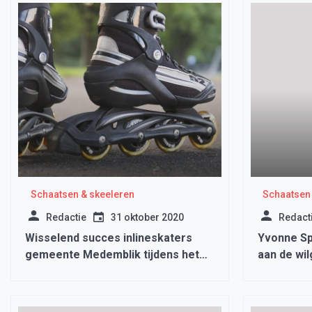
Schaatsen & skeeleren
Schaatsen 
Redactie
31 oktober 2020
Redact
Wisselend succes inlineskaters
Yvonne Sp
gemeente Medemblik tijdens het
aan de wi
NK Inlineskaten