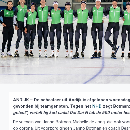
ANDIJK – De schaatser uit Andijk is afgelopen woensdag 
gevonden bij teamgenoten. Tegen het
NHD
zegt Botman:
getest’’, vertelt hij kort nadat Dai Dai N’tab de 500 meter h
De vriendin van Janno Botman,
Michelle de Jong
die ook voo
op corona. Uit voorzorg gingen Janno Botman en
coach Desly