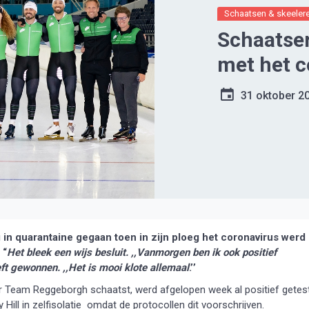
Schaatsen & skeeler
Schaatse
met het c
31 oktober 2
in quarantaine gegaan toen in zijn ploeg het coronavirus werd
 “
Het bleek een wijs besluit. ,,Vanmorgen ben ik ook positief
eeft gewonnen. ,,Het is mooi klote allemaal
.’’
r Team Reggeborgh schaatst, werd afgelopen week al positief getes
 Hill
in
zelfisolatie omdat de protocollen dit voorschrijven.