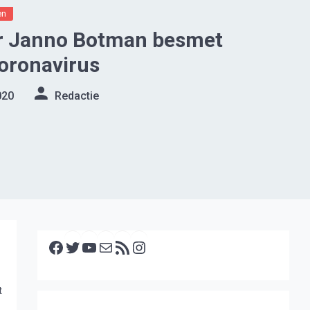
en
r Janno Botman besmet
oronavirus
020
Redactie
Facebook
Twitter
YouTube
E-mail
RSS feed
Instagram
t