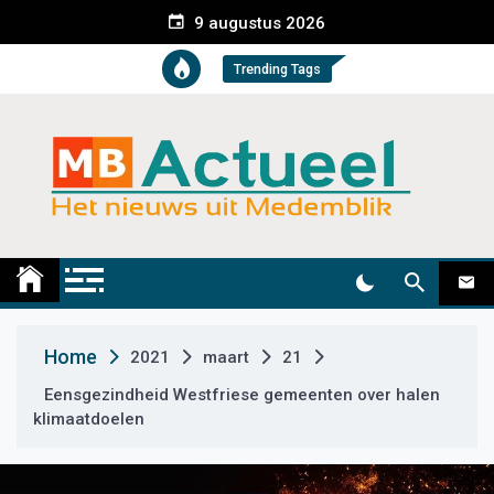
S
9 augustus 2026
k
i
Trending Tags
p
t
o
c
o
n
t
Medemblik Actueel
Wij zijn altijd actueel
e
n
t
Home
2021
maart
21
Eensgezindheid Westfriese gemeenten over halen
klimaatdoelen