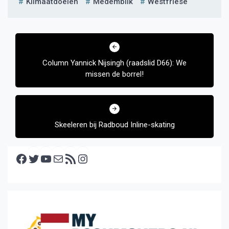
Klimaatdoelen
Medemblik
Westfriese
Bericht
navigatie
Column Yannick Nijsingh (raadslid D66): We
missen de borrel!
Skeeleren bij Radboud Inline-skating
Facebook
Twitter
YouTube
E-mail
RSS feed
Instagram