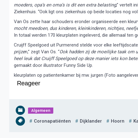
moeders, opa’s en oma’s is dit een extra belasting
,” vertelt 
Ziekenhuis. “Ook ligt ons ziekenhuis op beide locaties nog vo
Van Os zette haar schouders eronder organiseerde een kleurwe
mocht meedoen, dus kinderen, kleinkinderen, nichtjes, neefj
In totaal werden 170 kleurplaten ingeleverd, die allemaal ten
Cruijff Speelgoed uit Purmerend stelde voor elke leeftijdscate
prijze
n,” zegt Van Os. “
Ook hadden zij de moeilijke taak om ui
heel leuk dat Cruijff Speelgoed op deze manier iets kon bet
gemaakt door illustrator Funny Side Up.
kleurplaten op patientenkamer bij mw. jurgen (Foto aangeleve
Reageer
Algemeen
Coronapatiënten
Dijklander
Hoorn
K