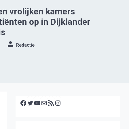
en vrolijken kamers
iënten op in Dijklander
is
Redactie
Facebook
Twitter
YouTube
E-mail
RSS feed
Instagram