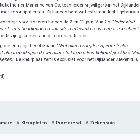
initiatiefnemer Marianne van Os, teamleider vrijwilligers in het Dijklander
l met coronapatiënten. Zij kunnen best wat extra aandacht gebruiken.
dstrijd voor kinderen tussen de 2 en 12 jaar. Van Os: “
Ieder kind
es of zelfs buurtkinderen van alle medewerkers van ons ziekenhuis
.”
 goede zijn gekomen aan de coronapatiënten.
gorie een prijs beschikbaar. “
Niet alleen zorgden zij voor leuke
t alle inzendingen de winnaars te kiezen. Een behoorlijke klus. Maa
ekenen.
” De kleurplaat zelf is exclusief voor het Dijklander Ziekenhuis
rd)
amers
Kleurplaten
Purmerend
Ziekenhuis