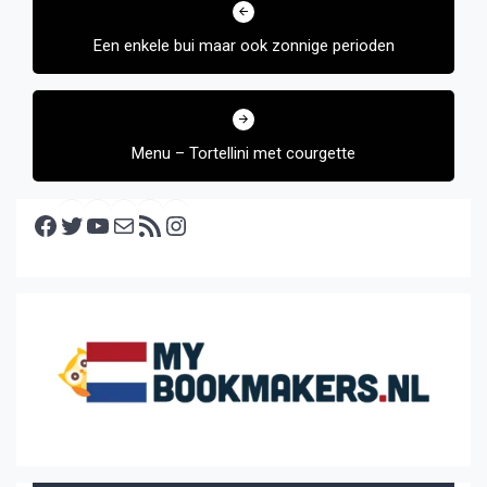
navigatie
Een enkele bui maar ook zonnige perioden
Menu – Tortellini met courgette
Facebook
Twitter
YouTube
E-mail
RSS feed
Instagram