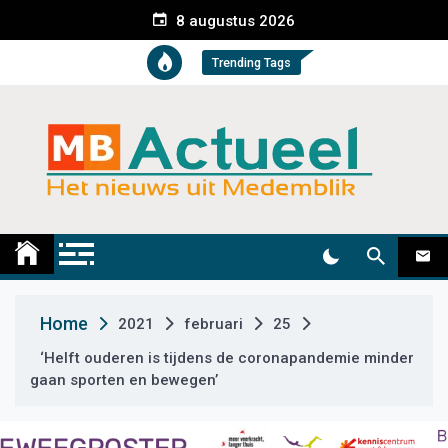
S
8 augustus 2026
k
i
Trending Tags
p
t
o
c
o
n
t
Medemblik Actueel
Wij zijn altijd actueel
e
n
t
Home
2021
februari
25
‘Helft ouderen is tijdens de coronapandemie minder
gaan sporten en bewegen’