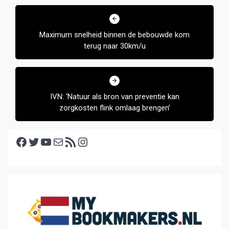
Bericht
navigatie
Maximum snelheid binnen de bebouwde kom
terug naar 30km/u
IVN: ‘Natuur als bron van preventie kan
zorgkosten flink omlaag brengen’
Facebook
Twitter
YouTube
E-mail
RSS feed
Instagram