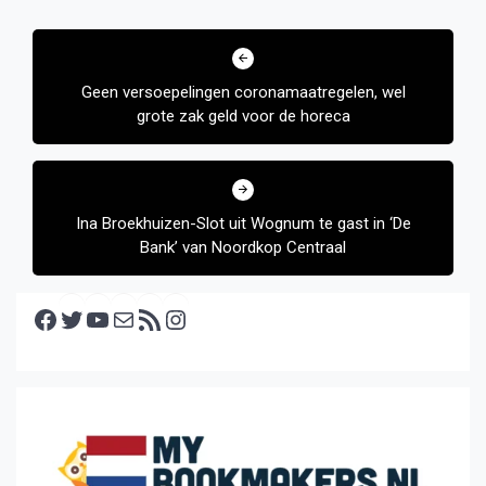
Bericht
navigatie
Geen versoepelingen coronamaatregelen, wel
grote zak geld voor de horeca
Ina Broekhuizen-Slot uit Wognum te gast in ‘De
Bank’ van Noordkop Centraal
Facebook
Twitter
YouTube
E-mail
RSS feed
Instagram