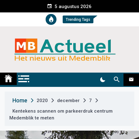
S
5 augustus 2026
k
i
Trending Tags
p
t
o
c
o
n
t
Medemblik Actueel
Wij zijn altijd actueel
e
n
t
Home
2020
december
7
Kentekens scannen om parkeerdruk centrum
Medemblik te meten