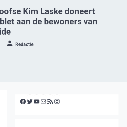
oofse Kim Laske doneert
blet aan de bewoners van
ide
Redactie
Facebook
Twitter
YouTube
E-mail
RSS feed
Instagram