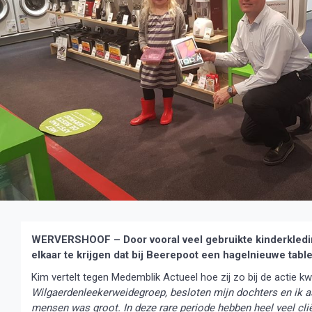
WERVERSHOOF – Door vooral veel gebruikte kinderkleding
elkaar te krijgen dat bij Beerepoot een hagelnieuwe ta
Kim vertelt tegen Medemblik Actueel hoe zij zo bij de actie kw
Wilgaerdenleekerweidegroep, besloten mijn dochters en ik a
mensen was groot. In deze rare periode hebben heel veel cli