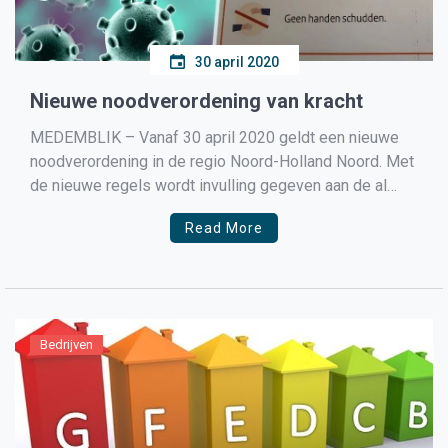
30 april 2020
Nieuwe noodverordening van kracht
MEDEMBLIK – Vanaf 30 april 2020 geldt een nieuwe
noodverordening in de regio Noord-Holland Noord. Met
de nieuwe regels wordt invulling gegeven aan de al
eerder door het kabinet aangekondigde maatregelen.
Read More
Lees de hele noodverordening hier(PDF) Wat is
veranderd? De belangrijkste veranderingen op een rij:
Onderwijs en kinderopvang Scholen in het […]
Bedrijven