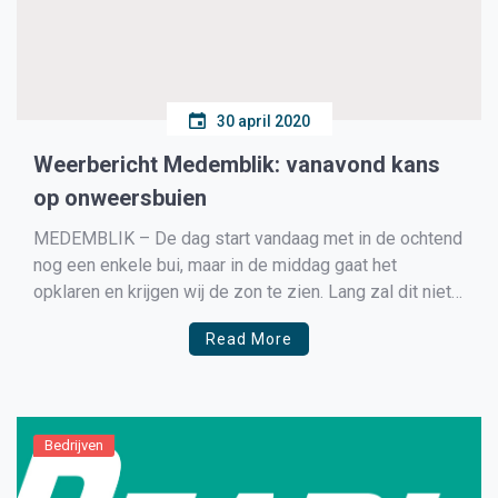
30 april 2020
Weerbericht Medemblik: vanavond kans
op onweersbuien
MEDEMBLIK – De dag start vandaag met in de ochtend
nog een enkele bui, maar in de middag gaat het
opklaren en krijgen wij de zon te zien. Lang zal dit niet
gaan duren, een het einde van de middag komt er vanuit
Read More
het zuidwesten een storing het land binnen […]
Bedrijven