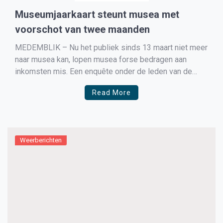
Museumjaarkaart steunt musea met
voorschot van twee maanden
MEDEMBLIK – Nu het publiek sinds 13 maart niet meer
naar musea kan, lopen musea forse bedragen aan
inkomsten mis. Een enquête onder de leden van de
Museumvereniging maakte recent duidelijk dat een van
Read More
de vijf musea vreest in mei geen salarissen,
vakantiegeld of rekeningen te kunnen voldoen.
Inmiddels bieden […]
Weerberichten