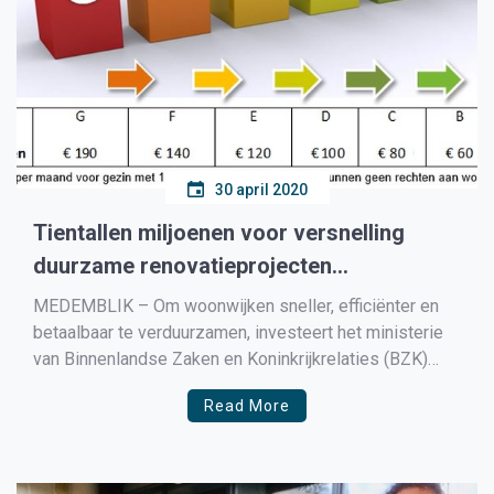
30 april 2020
Tientallen miljoenen voor versnelling
duurzame renovatieprojecten
huurwoningen
MEDEMBLIK – Om woonwijken sneller, efficiënter en
betaalbaar te verduurzamen, investeert het ministerie
van Binnenlandse Zaken en Koninkrijkrelaties (BZK)
100 miljoen in de Renovatieversneller. De regeling
Read More
moet ervoor zorgen dat het tempo van het
verduurzamen omhoog gaat en de kosten per woning
dalen. Dit is een belangrijke stap in het […]