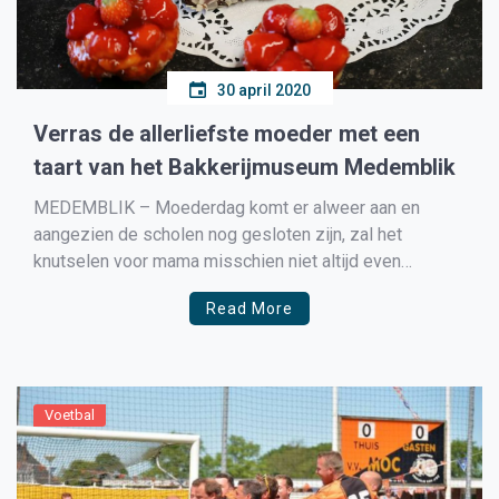
30 april 2020
Verras de allerliefste moeder met een
taart van het Bakkerijmuseum Medemblik
MEDEMBLIK – Moederdag komt er alweer aan en
aangezien de scholen nog gesloten zijn, zal het
knutselen voor mama misschien niet altijd even
makkelijk gaan… Het Bakkerijmuseum wil daarbij een
Read More
handje helpen door de allerlekkerste dingen voor de
allerliefste moeder aan te bieden. Voor alle moeders
met een groot hart […]
Voetbal