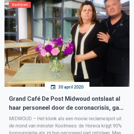
Bedrijven
30 april 2020
Grand Café De Post Midwoud ontslaat al
haar personeel door de coronacrisis, gaat
verder op oproepbasis
MIDWOUD – Het klonk als een mooie reclamespot uit
de mond van minister Koolmees: de Horeca krijgt 90%
loonsuppletie als zij hun personeel niet ontslaan. Maar