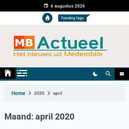
S
6 augustus 2026
k
i
Trending Tags
p
t
o
c
o
n
t
Medemblik Actueel
Wij zijn altijd actueel
e
n
t
Home
2020
april
Maand:
april 2020