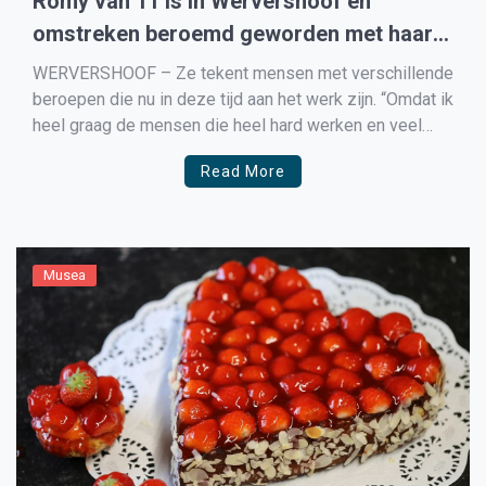
Romy van 11 is in Wervershoof en
omstreken beroemd geworden met haar
tekeningen.
WERVERSHOOF – Ze tekent mensen met verschillende
beroepen die nu in deze tijd aan het werk zijn. “Omdat ik
heel graag de mensen die heel hard werken en veel
doen in deze tijd wil bedanken en daarom maak ik een
Read More
tekening” vertelt Romy. Op elke tekening staat #houvol
omdat Romy […]
Musea