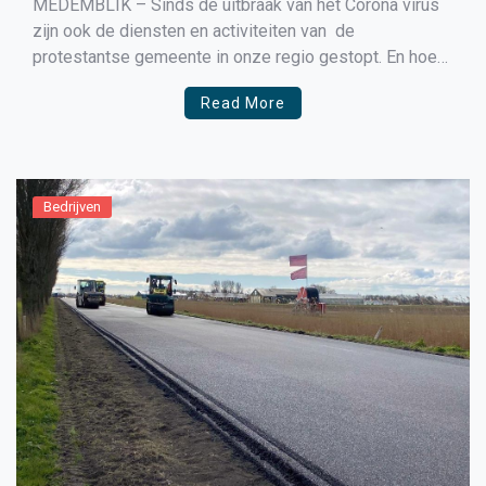
MEDEMBLIK – Sinds de uitbraak van het Corona virus
zijn ook de diensten en activiteiten van de
protestantse gemeente in onze regio gestopt. En hoe
blijven we als kerk dan zichtbaar en betrokken bij onze
Read More
gemeenteleden? Hoe kun je mensen nog bezoeken,
troosten en nabij zijn? Binnen de beperkingen doen […]
Bedrijven