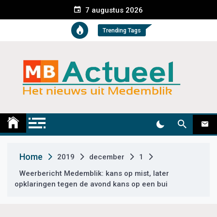
S
7 augustus 2026
k
i
Trending Tags
p
t
o
c
o
n
t
Medemblik Actueel
Wij zijn altijd actueel
e
n
t
Home
2019
december
1
Weerbericht Medemblik: kans op mist, later
opklaringen tegen de avond kans op een bui