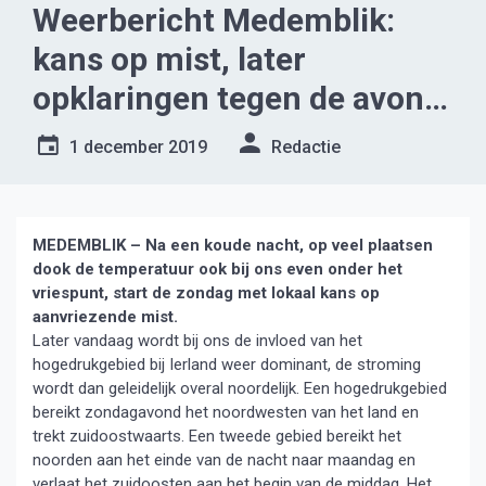
Weerbericht Medemblik:
kans op mist, later
opklaringen tegen de avond
kans op een bui
1 december 2019
Redactie
MEDEMBLIK – Na een koude nacht, op veel plaatsen
dook de temperatuur ook bij ons even onder het
vriespunt, start de zondag met lokaal kans op
aanvriezende mist.
Later vandaag wordt bij ons de invloed van het
hogedrukgebied bij Ierland weer dominant, de stroming
wordt dan geleidelijk overal noordelijk. Een hogedrukgebied
bereikt zondagavond het noordwesten van het land en
trekt zuidoostwaarts. Een tweede gebied bereikt het
noorden aan het einde van de nacht naar maandag en
verlaat het zuidoosten aan het begin van de middag. Het