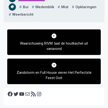
Bui
Medemblik
Mist
Opklaringen
Weerbericht
Bericht
navigatie
Waarschuwing RIVM: laat de houtkachel uit
vanavond
Zandstorm en Full House vieren Het Perfectste
Feest Ooit
Facebook
Twitter
YouTube
E-mail
RSS feed
Instagram