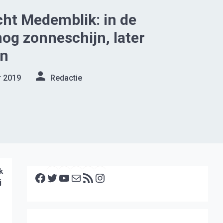
ht Medemblik: in de
og zonneschijn, later
en
r 2019
Redactie
Facebook
Twitter
YouTube
E-mail
RSS feed
Instagram
k
j