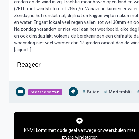
graden en de wind is vrij krachtig maar boven open land en wa
(7Bft) met windstoten tot 75km/u. Vanavond kunnen er weer e
Zondag is het ronduit nat, drijfnat en krijgen wij te maken 
en water. Er gaat lokaal veel regen vallen, tot wel 30mm en oo
Na zondag verandert er niet veel aan het weerbeeld, elke da
en ook dinsdag lijkt volgens de berekeningen een drijfnatte
woensdag niet veel warmer dan 13 graden omdat dan de wind
[signoff]
Reageer
Buien
Medemblik
Weerberichten
Bericht
navigatie
KNMI komt met code geel vanwege onweersbuien met
zware windstoten