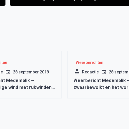
hten
Weerberichten
ie
28 september 2019
Redactie
28 septem
ht Medemblik –
Weerbericht Medemblik 
ige wind met rukwinden
zwaarbewolkt en het wor
/u
graden