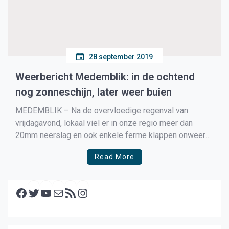
28 september 2019
Weerbericht Medemblik: in de ochtend
nog zonneschijn, later weer buien
MEDEMBLIK – Na de overvloedige regenval van
vrijdagavond, lokaal viel er in onze regio meer dan
20mm neerslag en ook enkele ferme klappen onweer
waarbij zelfs de brandweer enkele keren moest
Read More
uitrukken vanwege wateroverlast, gaan wij vandaag
weer te maken krijgen met buien.
Facebook
Twitter
YouTube
E-mail
RSS feed
Instagram