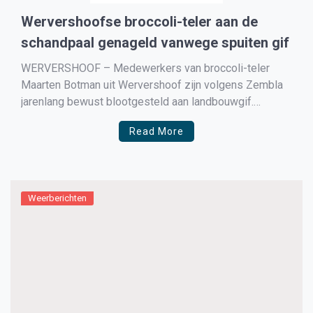
Wervershoofse broccoli-teler aan de
schandpaal genageld vanwege spuiten gif
WERVERSHOOF – Medewerkers van broccoli-teler
Maarten Botman uit Wervershoof zijn volgens Zembla
jarenlang bewust blootgesteld aan landbouwgif.
Beelden van Zembla tonen aan dat de regels meerdere
Read More
malen worden geschonden.
Weerberichten