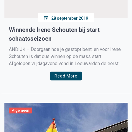
28 september 2019
Winnende Irene Schouten bij start
schaatsseizoen
ANDIJK – Doorgaan hoe je gestopt bent, en voor Irene
Schouten is dat dus winnen op de mass start.
Afgelopen vrijdagavond vond in Leeuwarden de eerste
mass start van het seizoen plaats en vanaf de start liet
Read More
Irene Schouten duidelijk blijken wie dit seizoen de te
kloppen vrouw is.
Algemeen