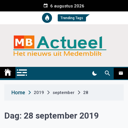
S
6 augustus 2026
k
i
Trending Tags
p
t
o
c
o
n
t
Medemblik Actueel
Wij zijn altijd actueel
e
n
t
Home
2019
september
28
Dag:
28 september 2019