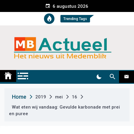
S
6 augustus 2026
k
i
Trending Tags
p
t
o
c
o
n
t
Medemblik Actueel
Wij zijn altijd actueel
e
n
t
Home
2019
mei
16
Wat eten wij vandaag: Gevulde karbonade met prei
en puree