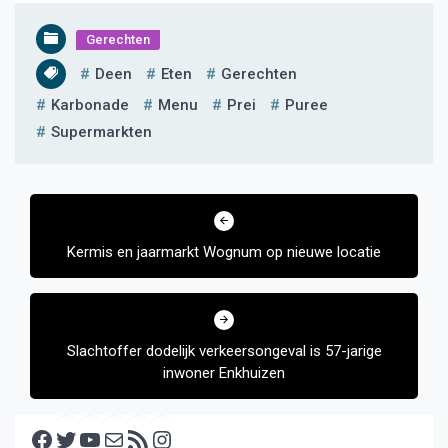
Gerechten
Deen
Eten
Gerechten
Karbonade
Menu
Prei
Puree
Supermarkten
Bericht
navigatie
Kermis en jaarmarkt Wognum op nieuwe locatie
Slachtoffer dodelijk verkeersongeval is 57-jarige
inwoner Enkhuizen
Facebook
Twitter
YouTube
E-mail
RSS feed
Instagram