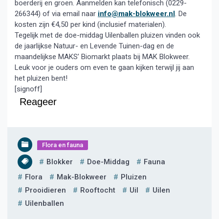
boerderij en groen. Aanmelden kan telefonisch (0229-
266344) of via email naar
info@mak-blokweer.nl
. De
kosten zijn €4,50 per kind (inclusief materialen).
Tegelijk met de doe-middag Uilenballen pluizen vinden ook
de jaarlijkse Natuur- en Levende Tuinen-dag en de
maandelijkse MAKS’ Biomarkt plaats bij MAK Blokweer.
Leuk voor je ouders om even te gaan kijken terwijl jij aan
het pluizen bent!
[signoff]
Reageer
Flora en fauna
Blokker
Doe-Middag
Fauna
Flora
Mak-Blokweer
Pluizen
Prooidieren
Rooftocht
Uil
Uilen
Uilenballen