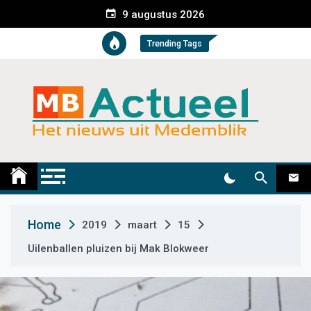
S
9 augustus 2026
k
i
Trending Tags
p
t
o
c
o
n
t
Medemblik Actueel
Wij zijn altijd actueel
e
n
t
Home
2019
maart
15
Uilenballen pluizen bij Mak Blokweer