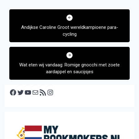
Bericht
navigatie
Andijkse Caroline Groot wereldkampioene para-
cycling
Wat eten wij vandaag: Romige gnocchi met zoete
aardappel en saucijsjes
Facebook
Twitter
YouTube
E-mail
RSS feed
Instagram