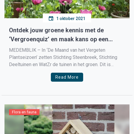
1 oktober 2021
Ontdek jouw groene kennis met de
‘Vergroenquiz’ en maak kans op een
hazelnootboom
MEDEMBLIK – In ‘De Maand van het Vergeten
Plantseizoen’ zetten Stichting Steenbreek, Stichting
Deeltuinen en WatZr de tuinen in het groen. Dit is
namelijk hét moment om de groene vrienden in de
Read More
grond te zetten. De aarde bevat nog veel warmte en
met de winter in aantocht kan de plant […]
Flora en fauna