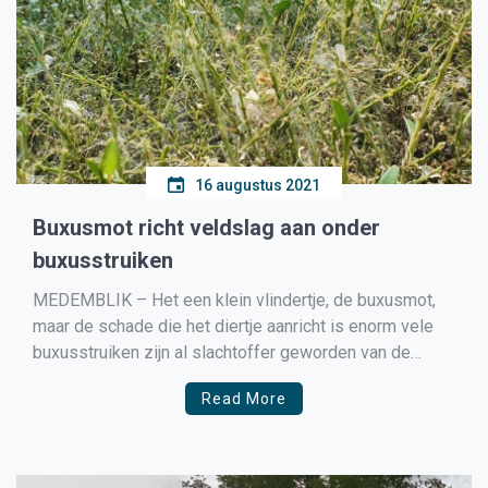
16 augustus 2021
Buxusmot richt veldslag aan onder
buxusstruiken
MEDEMBLIK – Het een klein vlindertje, de buxusmot,
maar de schade die het diertje aanricht is enorm vele
buxusstruiken zijn al slachtoffer geworden van de
buxusmot. De jonge rupsen eten delen van het
Read More
bladmoes. Volwassen rupsen kunnen in korte tijd een
plant volledig ontbladeren. Op de aangetaste planten
blijft het […]