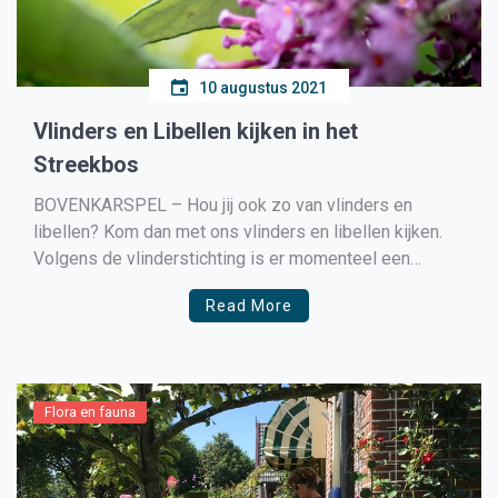
10 augustus 2021
Vlinders en Libellen kijken in het
Streekbos
BOVENKARSPEL – Hou jij ook zo van vlinders en
libellen? Kom dan met ons vlinders en libellen kijken.
Volgens de vlinderstichting is er momenteel een
explosie van vlinders gaande, dus dat belooft wat! Wil
Read More
Stelling en Hans Verhoeven vertellen hoe zich het
ingewikkelde leven van vlinders en libellen voltrekt.
Daarna […]
Flora en fauna