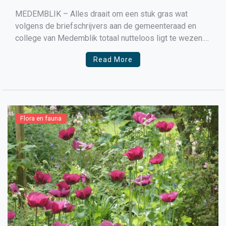
MEDEMBLIK – Alles draait om een stuk gras wat
volgens de briefschrijvers aan de gemeenteraad en
college van Medemblik totaal nutteloos ligt te wezen.
Een deel van de bewoners van de Verversgilde en
Read More
Lakenkopersgilde in Medemblik namen met initiatief
om een deel van deze groenstrook om te bouwen naar
vlinder/insectentuin […]
Flora en fauna