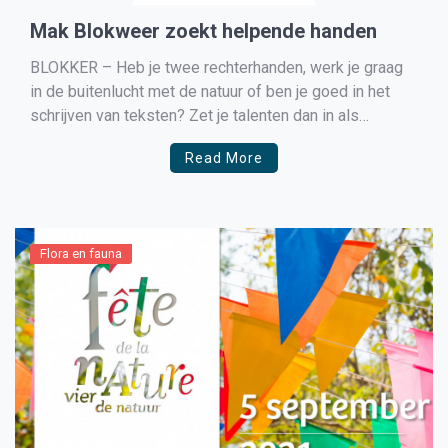
Mak Blokweer zoekt helpende handen
BLOKKER – Heb je twee rechterhanden, werk je graag
in de buitenlucht met de natuur of ben je goed in het
schrijven van teksten? Zet je talenten dan in als
vrijwilliger bij een maatschappelijke organisatie! Voor
Read More
verschillende functies is natuur- en milieu- educatie
centrum MAK Blokweer op zoek naar vrijwilligers. […]
Flora en fauna