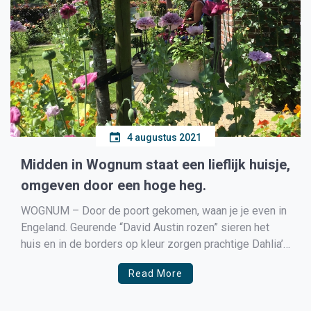
4 augustus 2021
Midden in Wognum staat een lieflijk huisje,
omgeven door een hoge heg.
WOGNUM – Door de poort gekomen, waan je je even in
Engeland. Geurende “David Austin rozen” sieren het
huis en in de borders op kleur zorgen prachtige Dahlia’s
en vele vaste planten voor een zomer lang
Read More
bloemenweelde. De tuin van Miranda Dekker is niet
groot, maar zeer sfeervol. De achtertuin […]