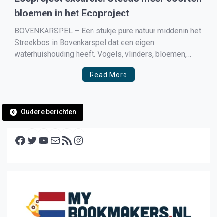
bloemen in het Ecoproject
BOVENKARSPEL – Een stukje pure natuur middenin het
Streekbos in Bovenkarspel dat een eigen
waterhuishouding heeft. Vogels, vlinders, bloemen,
bijen, bomen, kikkers, libellen, paddenstoelen, een lust
Read More
voor het oog. Hoe komt al dit leven hier terecht? Hoe
verhouden zich al deze dieren, bomen en planten tot
elkaar? Op zondag 11 […]
Berichtennavigatie
Oudere berichten
Facebook
Twitter
YouTube
E-mail
RSS feed
Instagram