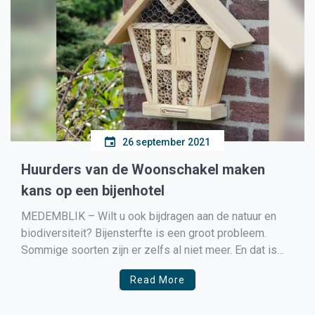
26 september 2021
Huurders van de Woonschakel maken
kans op een bijenhotel
MEDEMBLIK – Wilt u ook bijdragen aan de natuur en
biodiversiteit? Bijensterfte is een groot probleem.
Sommige soorten zijn er zelfs al niet meer. En dat is
zorgelijk, want bijen zijn erg belangrijk voor de
Read More
biodiversiteit en het verbouwen van gewassen.
Belangrijk voor wilde- en honingbijen is dat er een […]