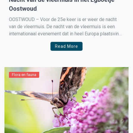
Oostwoud
OOSTWOUD – Voor de 25e keer is er weer de nacht
van de vleermuis. De nacht van de vleermuis is een
internationaal evenement dat in heel Europa plaatsvindt
in het laatste weekend van augustus. Zo ook dit jaar. Wil
Read More
jij meer leren over het leven van de vleermuizen in
West-Friesland. Ga […]
Flora en fauna