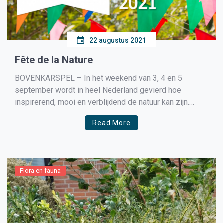
22 augustus 2021
Fête de la Nature
BOVENKARSPEL – In het weekend van 3, 4 en 5
september wordt in heel Nederland gevierd hoe
inspirerend, mooi en verblijdend de natuur kan zijn.
Lees er meer over op www.fetedelanature.nl. Het IVN
Read More
West-Friesland viert dit feestje mee, met wel 2
activiteiten: een mooie wandeling om 25 jaar Ecoproject
te […]
Flora en fauna