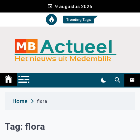
S
9 augustus 2026
k
i
Trending Tags
p
t
o
c
o
n
t
Medemblik Actueel
Wij zijn altijd actueel
e
n
t
Home
flora
Tag:
flora