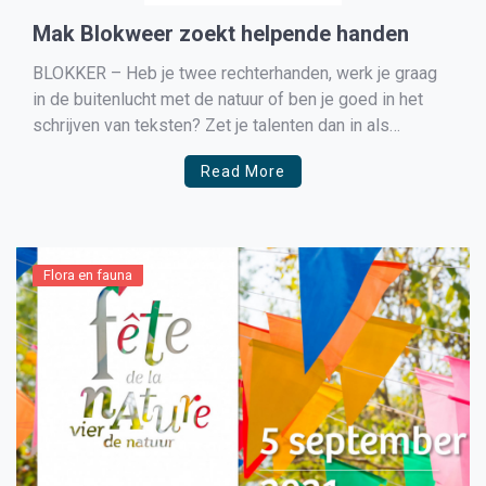
Mak Blokweer zoekt helpende handen
BLOKKER – Heb je twee rechterhanden, werk je graag
in de buitenlucht met de natuur of ben je goed in het
schrijven van teksten? Zet je talenten dan in als
vrijwilliger bij een maatschappelijke organisatie! Voor
Read More
verschillende functies is natuur- en milieu- educatie
centrum MAK Blokweer op zoek naar vrijwilligers. […]
Flora en fauna