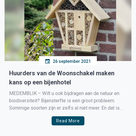
26 september 2021
Huurders van de Woonschakel maken
kans op een bijenhotel
MEDEMBLIK – Wilt u ook bijdragen aan de natuur en
biodiversiteit? Bijensterfte is een groot probleem.
Sommige soorten zijn er zelfs al niet meer. En dat is
zorgelijk, want bijen zijn erg belangrijk voor de
Read More
biodiversiteit en het verbouwen van gewassen.
Belangrijk voor wilde- en honingbijen is dat er een […]