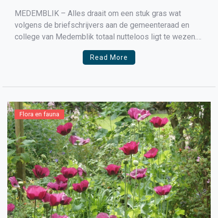
MEDEMBLIK – Alles draait om een stuk gras wat
volgens de briefschrijvers aan de gemeenteraad en
college van Medemblik totaal nutteloos ligt te wezen.
Een deel van de bewoners van de Verversgilde en
Read More
Lakenkopersgilde in Medemblik namen met initiatief
om een deel van deze groenstrook om te bouwen naar
vlinder/insectentuin […]
Flora en fauna