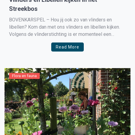
Streekbos
BOVENKARSPEL – Hou jij ook zo van vlinders en
libellen? Kom dan met ons vlinders en libellen kijken.
Volgens de vlinderstichting is er momenteel een
explosie van vlinders gaande, dus dat belooft wat! Wil
Read More
Stelling en Hans Verhoeven vertellen hoe zich het
ingewikkelde leven van vlinders en libellen voltrekt.
Daarna […]
Flora en fauna