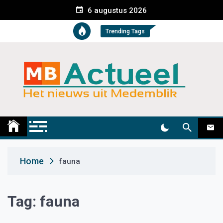
S
6 augustus 2026
k
i
Trending Tags
p
t
o
c
o
n
t
Medemblik Actueel
Wij zijn altijd actueel
e
n
t
Home
fauna
Tag:
fauna