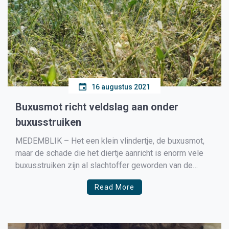
16 augustus 2021
Buxusmot richt veldslag aan onder
buxusstruiken
MEDEMBLIK – Het een klein vlindertje, de buxusmot,
maar de schade die het diertje aanricht is enorm vele
buxusstruiken zijn al slachtoffer geworden van de
buxusmot. De jonge rupsen eten delen van het
Read More
bladmoes. Volwassen rupsen kunnen in korte tijd een
plant volledig ontbladeren. Op de aangetaste planten
blijft het […]