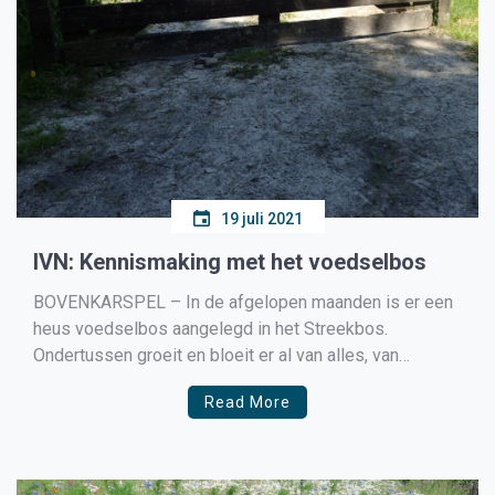
19 juli 2021
IVN: Kennismaking met het voedselbos
BOVENKARSPEL – In de afgelopen maanden is er een
heus voedselbos aangelegd in het Streekbos.
Ondertussen groeit en bloeit er al van alles, van
fruitbomen en groenten tot kruiden. Het hele bos is in
Read More
een paar maanden vanuit het niets helemaal tot leven
gekomen. Wil je zelf eens zien hoe […]