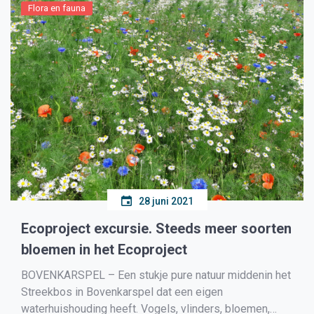
Flora en fauna
28 juni 2021
Ecoproject excursie. Steeds meer soorten
bloemen in het Ecoproject
BOVENKARSPEL – Een stukje pure natuur middenin het
Streekbos in Bovenkarspel dat een eigen
waterhuishouding heeft. Vogels, vlinders, bloemen,