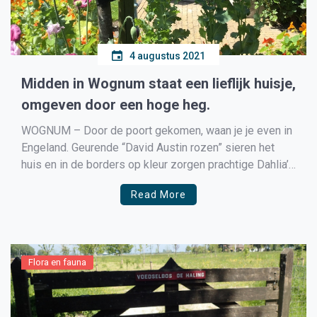
4 augustus 2021
Midden in Wognum staat een lieflijk huisje,
omgeven door een hoge heg.
WOGNUM – Door de poort gekomen, waan je je even in
Engeland. Geurende “David Austin rozen” sieren het
huis en in de borders op kleur zorgen prachtige Dahlia’s
en vele vaste planten voor een zomer lang
Read More
bloemenweelde. De tuin van Miranda Dekker is niet
groot, maar zeer sfeervol. De achtertuin […]
Flora en fauna