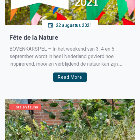
22 augustus 2021
Fête de la Nature
BOVENKARSPEL – In het weekend van 3, 4 en 5
september wordt in heel Nederland gevierd hoe
inspirerend, mooi en verblijdend de natuur kan zijn.
Lees er meer over op www.fetedelanature.nl. Het IVN
Read More
West-Friesland viert dit feestje mee, met wel 2
activiteiten: een mooie wandeling om 25 jaar Ecoproject
te […]
Flora en fauna