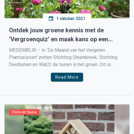
1 oktober 2021
Ontdek jouw groene kennis met de
‘Vergroenquiz’ en maak kans op een
hazelnootboom
MEDEMBLIK – In ‘De Maand van het Vergeten
Plantseizoen’ zetten Stichting Steenbreek, Stichting
Deeltuinen en WatZr de tuinen in het groen. Dit is
namelijk hét moment om de groene vrienden in de
Read More
grond te zetten. De aarde bevat nog veel warmte en
met de winter in aantocht kan de plant […]
Flora en fauna